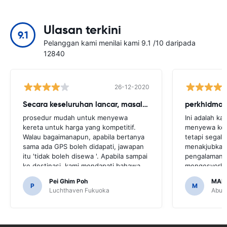
Ulasan terkini
9.1
Pelanggan kami menilai kami 9.1 /10 daripada
12840
26-12-2020
Secara keseluruhan lancar, masalah kecil
perkhidmat
prosedur mudah untuk menyewa
Ini adalah ka
kereta untuk harga yang kompetitif.
menyewa kere
Walau bagaimanapun, apabila bertanya
tetapi segala
sama ada GPS boleh didapati, jawapan
menakjubkan
itu 'tidak boleh disewa '. Apabila sampai
pengalaman 
ke destinasi, kami mendapati bahawa
mengesyorka
kereta itu datang dengan GPS.Ia akan
saya dan aka
Pei Ghim Poh
MAI
menjadi dahsyat jika kita telah membuat
sama dengan
P
M
Luchthaven Fukuoka
Abu D
keputusan untuk membeli GPS kerana
orang.Terima
ia adalah perlu untuk mengemudi jalan
ia mampu da
raya Jepun.