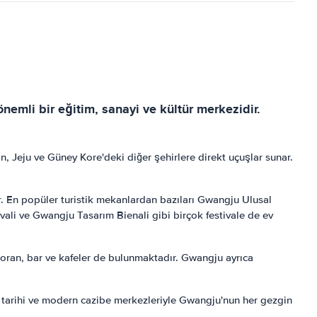
nemli bir eğitim, sanayi ve kültür merkezidir.
, Jeju ve Güney Kore'deki diğer şehirlere direkt uçuşlar sunar.
ır. En popüler turistik mekanlardan bazıları Gwangju Ulusal
ali ve Gwangju Tasarım Bienali gibi birçok festivale de ev
toran, bar ve kafeler de bulunmaktadır. Gwangju ayrıca
n tarihi ve modern cazibe merkezleriyle Gwangju'nun her gezgin