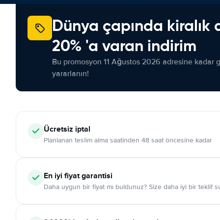
Dünya çapında kiralık 
20% 'a varan indirim
Bu promosyon 11 Ağustos 2026 adresine kadar ge
yararlanın!
Ücretsiz iptal
Planlanan teslim alma saatinden 48 saat öncesine kadar
En iyi fiyat garantisi
Daha uygun bir fiyat mı buldunuz? Size daha iyi bir teklif 