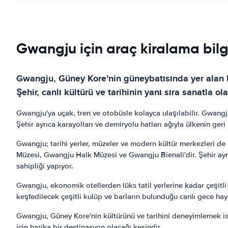
Gwangju için araç kiralama bilgi
Gwangju, Güney Kore'nin güneybatısında yer alan bir
Şehir, canlı kültürü ve tarihinin yanı sıra sanatla ol
Gwangju'ya uçak, tren ve otobüsle kolayca ulaşılabilir. Gwangju
Şehir ayrıca karayolları ve demiryolu hatları ağıyla ülkenin ger
Gwangju; tarihi yerler, müzeler ve modern kültür merkezleri de 
Müzesi, Gwangju Halk Müzesi ve Gwangju Bienali'dir. Şehir ayr
sahipliği yapıyor.
Gwangju, ekonomik otellerden lüks tatil yerlerine kadar çeşitl
keşfedilecek çeşitli kulüp ve barların bulunduğu canlı gece haya
Gwangju, Güney Kore'nin kültürünü ve tarihini deneyimlemek ist
için harika bir destinasyon olacağı kesindir.