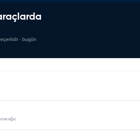
araçlarda
çerlidir - bugün
sunacağız.