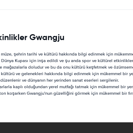
kinlikler Gwangju
müze, şehrin tarihi ve kültürü hakkında bilgi edinmek için mükemmel
ünya Kupası için inşa edildi ve şu anda spor ve kültürel etkinlikler
ve mağazalarla doludur ve bu da onu kültürü keşfetmek ve özümsemek i
kültürü ve gelenekleri hakkında bilgi edinmek için mükemmel bir ye
ir düzenlenir ve dünyanın her yerinden sanat eserleri sergilenir.
arlarla kaplı olduğundan yerel mutfağı tatmak için mükemmel bir yer
raton koşarken Gwangju'nun güzelliğini görmek için mükemmel bir fırs