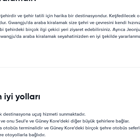
ehirdir ve şehir tatili için harika bir destinasyondur. Keşfedilecek 
r. Gwangju'da araba kiralamak size şehri ve çevresini kendi hızın
irdeki birçok ilgi çekici yeri ziyaret edebilirsiniz. Ayrıca Jeonju
. Gwangju'da araba kiralamak seyahatinizden en iyi şekilde yararlan
yi yolları
çok destinasyona uçuş hizmeti sunmaktadır.
ve onu Seul'e ve Güney Kore'deki diğer büyük şehirlere bağlar.
 otobüs terminalidir ve Güney Kore'deki birçok şehre otobüs seferl
e otoyollarla bağlıdır.