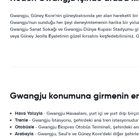
Gwangju, Güney Kore'nin güneybatısında yer alan hareketli bir ş
Gwangju'nun sunduğu her şeyi deneyimlemenin harika bir yoludu
Gwangju Sanat Sokağı ve Gwangju Dünya Kupası Stadyumu gibi şeh
veya Güney Jeolla Eyaletinin güzel kırsalını keşfedebilirsiniz
Gwangju konumuna girmenin en i
Hava Yoluyla
- Gwangju Havaalanı, yurt içi ve yurt dışı bir
Trenle
- Gwangju İstasyonu, şehirdeki ana tren istasyonudur 
Otobüsle
- Gwangju Ekspres Otobüs Terminali, şehirdeki ana
Arabayla
- Gwangju, Seul'e ve Güney Kore'deki diğer şehirler