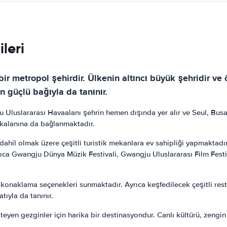
leri
 metropol şehirdir. Ülkenin altıncı büyük şehridir ve ö
an güçlü bağıyla da tanınır.
 Uluslararası Havaalanı şehrin hemen dışında yer alır ve Seul, Busan
i kalanına da bağlanmaktadır.
dahil olmak üzere çeşitli turistik mekanlara ev sahipliği yapmaktad
ıca Gwangju Dünya Müzik Festivali, Gwangju Uluslararası Film Festiv
i konaklama seçenekleri sunmaktadır. Ayrıca keşfedilecek çeşitli res
tıyla da tanınır.
eyen gezginler için harika bir destinasyondur. Canlı kültürü, zengi