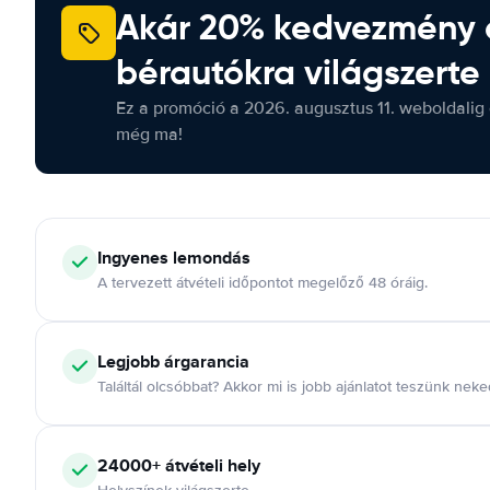
Akár 20% kedvezmény 
bérautókra világszerte
Ez a promóció a 2026. augusztus 11. weboldalig 
még ma!
Ingyenes lemondás
A tervezett átvételi időpontot megelőző 48 óráig.
Legjobb árgarancia
Találtál olcsóbbat? Akkor mi is jobb ajánlatot teszünk neke
24000+ átvételi hely