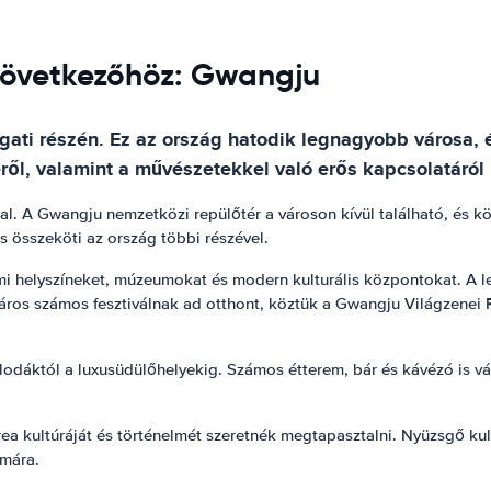
 következőhöz: Gwangju
ti részén. Ez az ország hatodik legnagyobb városa, és 
éről, valamint a művészetekkel való erős kapcsolatáról 
l. A Gwangju nemzetközi repülőtér a városon kívül található, és kö
s összeköti az ország többi részével.
mi helyszíneket, múzeumokat és modern kulturális központokat. A 
s számos fesztiválnak ad otthont, köztük a Gwangju Világzenei Fe
lodáktól a luxusüdülőhelyekig. Számos étterem, bár és kávézó is vár
a kultúráját és történelmét szeretnék megtapasztalni. Nyüzsgő kul
ámára.