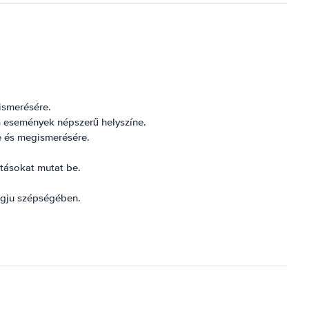
ismerésére.
is események népszerű helyszíne.
re és megismerésére.
otásokat mutat be.
ngju szépségében.