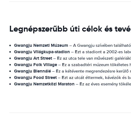
Legnépszerűbb úti célok és te
Gwangju Nemzeti Múzeum
– A Gwangju szívében található
Gwangju Világkupa-stadion
– Ezt a stadiont a 2002-es labd
Gwangju Art Street
– Ez az utca tele van művészeti galériák
Gwangju Folk Village
– Ez a szabadtéri múzeum tökéletes 
Gwangju Biennálé
– Ez a kétévente megrendezésre kerülő n
Gwangju Food Street
– Ezt az utcát éttermek, kávézók és b
Gwangju Nemzetközi Maraton
– Ez az éves esemény tökél