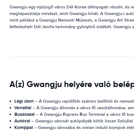
Gwangju egy nyüzsgő város Dél-Korea délnyugati részén, és nag
megtapasztalja mindazt, amit Gwangju kínál. A Gwangju-i autó
mint például a Gwangju Nemzeti Múzeum, a Gwangju Art Street
felfedezheti Dél-Jeolla tartomány gyönyörű vidékét. Gwangju 
A(z) Gwangju helyére való belé
Légi úton
– A Gwangju repülőtér számos belföldi és nemzetk
Vonattal
– A Gwangju állomás a város fő vasútállomása, ame
Buszossal
– A Gwangju Express Bus Terminal a város fő bus
Autóval
– Gwangju városát autópályák kötik össze Szöullal 
Komppal
– Gwangju városába és onnan induló kompok elérhe