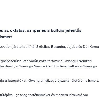
az oktatás, az ipar és a kultúra jelentős
ismert.
zvetlen járatokat kínál Szöulba, Busanba, Jejuba és Dél-Korea
legnépszerűbb látnivalók közé tartozik a Gwangju Nemzeti
sztivált, a Gwangju Nemzetközi Filmfesztivált és a Gwangju
ja a látogatókat. Gwangju nyüzsgő éjszakai életéről is ismert,
túrájával, gazdag történelmével és modern látnivalóival