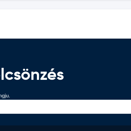
lcsönzés
ngju.