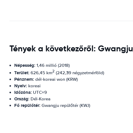
Tények a következőről: Gwangju
Népesség:
1,46 millió (2018)
2
Terület:
626,45 km
(242,39 négyzetmérföld)
Pénznem:
dél-koreai won (KRW)
Nyelv:
koreai
Időzóna:
UTC+9
Ország:
Dél-Korea
Fő repülőtér:
Gwangju repülőtér (KWJ)