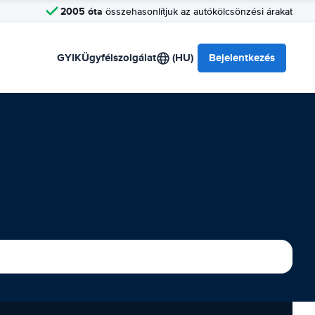
2005 óta
összehasonlítjuk az autókölcsönzési árakat
GYIK
Ügyfélszolgálat
(HU)
Bejelentkezés