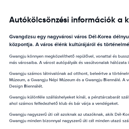
Autókölcsönzési információk a
Gvangdzsu egy nagyvárosi város Dél-Korea délnyuga
központja. A város élénk kultúrájáról és történelm
Gwangju könnyen megközelíthető repülővel, vonattal és bussza
más városaiba. A várost autópályák és vasútvonalak hálózata i
Gwangju számos látnivalónak ad otthont, beleértve a történel
Múzeum, a Gwangju Népi Múzeum és a Gwangju Biennálé. A váro
Design Biennálét.
Gwangju különféle szálláshelyeket kínál, a pénztárcabarát szál
ahol számos felfedezhető klub és bár várja a vendégeket.
Gwangju nagyszerű úti cél azoknak az utazóknak, akik Dél-Kore
Gwangju minden bizonnyal nagyszerű úti cél minden utazó sz