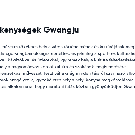
vékenységek Gwangju
 múzeum tökéletes hely a város történelmének és kultúrájának meg
arúgó-világbajnokságra építették, és jelenleg a sport- és kulturál
kal, kávézókkal és üzletekkel, így remek hely a kultúra felfedezésé
hely a hagyományos koreai kultúra és szokások megismerésére.
emzetközi művészeti fesztivál a világ minden tájáról származó alk
árok szegélyezik, így tökéletes hely a helyi konyha megkóstolására.
etes alkalom arra, hogy maratoni futás közben gyönyörködjön Gwa