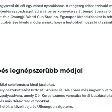
yszerű úti cél egy városi nyaraláshoz. A rengeteg felfedeznivaló 
bérlés szabadságot ad a város és környéke saját tempójában való 
 és a Gwangju World Cup Stadion. Egynapos kirándulásokat is tehe
autóbérlése kiváló módja annak, hogy a legtöbbet hozza ki utazásá
pés legnépszerűbb módjai
özi célállomásra kínál járatokat.
ly összeköttetést biztosít Szöullal és Dél-Korea más nagyobb váro
zpályaudvara, amely Dél-Korea számos városába kínál buszjáratoka
és más dél-koreai városokkal.
tők a közeli Jeju és Ulleungdo szigeteire.