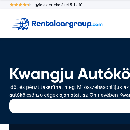
9.1
Ügyfelek értékelései
/ 10
Kwangju Autókö
Időt és pénzt takaríthat meg. Mi összehasonlítjuk az
autókölcsönző cégek ajánlatait az Ön nevében Kwa