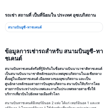
รถเช่า สถานที่ เป็นที่นิยมใน ประเทศ อุซเบกิสถาน
สนามบินยูซี-ทาชเคนต์
ข้อมูลการเช่ารถสำหรับ สนามบินยูซี-ทา
ชเคนต์
สนามบินทาชเคนต์หรือที่รู้จักกันในชื่อสนามบินนานาชาติทาชเคนต์
เป็นสนามบินนานาชาติหลักของประเทศอุซเบกิสถานในเอเชียกลาง
ตั้งอยู่ในเมืองทาชเคนต์ เมืองหลวงของอุซเบกิสถาน และเป็น
ศูนย์กลางหลักของสายการบินอุซเบกิสถาน สนามบินให้บริการโดย
สายการบินระหว่างประเทศและภายในประเทศหลายสาย ซึ่งให้
บริการเที่ยวบินไปยังหลายเมืองทั่วโลก
สนามบินทาชเคนต์มีเทอร์มินอล 2 แห่ง ได้แก่ เทอร์มินอล 1 และเท
อร์มินอล 2 โดยเทอร์มินอล 1 ใช้สำหรับเที่ยวบินระหว่างประเทศ