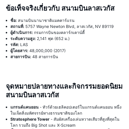
ข้อเท็จจริงเกี่ยวกับ สนามบินลาสเวกัส
ชื่อ:
สนามบินนานาชาติแมคคาร์แรน
สถานที่:
5757 Wayne Newton Blvd, ลาสเวกัส, NV 89119
ผู้ดำเนินการ:
กรมการบินของคลาร์กเคาน์ตี้
ระดับความสูง:
2,141 ฟุต (652 ม.)
รหัส:
LAS
ผู้โดยสาร:
48,000,000 (2017)
สายการบิน:
48 สายการบิน
จุดหมายปลายทางและกิจกรรมยอดนิยม
สนามบินลาสเวกัส
แกรนด์แคนยอน
- ทัวร์ด้วยเฮลิคอปเตอร์ในแกรนด์แคนยอน หนึ่ง
ในเจ็ดสิ่งมหัศจรรย์ทางธรรมชาติของโลก
Stratosphere Tower
- สัมผัสเครื่องเล่นหวาดเสียวที่สูงที่สุดใน
โลก รวมถึง Big Shot และ X-Scream