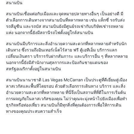
สนามบิน
สนามบินเชื่อมต่อกับเมืองและจุดหมายปลายทางอื่นๆ เป็นอย่างดี มี
ตัวเลือกการเดินทางจากสนามบินที่หลากหลาย เช่น แท็กซี่ รถรับส่ง
รถลีมูซีน และรถบัส สนามบินยังมีศูนย์รถเช่ากับบริษัทเช่ารถหลาย
แห่ง นอกจากนี้ยังมีสถานีรถไฟตั้งอยู่ใกล้สนามบิน
สนามบินมีบริการและสิ่งอำนวยความสะดวกที่หลากหลายสำหรับนัก
เดินทาง ซึ่งรวมถึงอินเทอร์เน็ตไร้สาย ฟรี ตู้เอทีเอ็ม บริการแลก
เปลี่ยนเงินตรา บริการรับฝากสัมภาระ และบริการอื่น ๆ ที่หลากหลาย
นอกจากนี้ยังมีสำนักงานศุลกากรและป้องกันชายแดนของ
สหรัฐอเมริกาตั้งอยู่ในสนามบิน
สนามบินนานาชาติ Las Vegas McCarran เป็นประตูที่ดีเยี่ยมสู่เมือง
ลาสเวกัสและพื้นที่โดยรอบ ด้วยตัวเลือกการเดินทาง บริการ และสิ่ง
อำนวยความสะดวกที่หลากหลาย ที่นี่จึงเป็นสถานที่ที่ดีในการเริ่มต้น
การผจญภัยในลาสเวกัสของคุณ ไม่ว่าคุณจะมุ่งหน้าไปยังเมืองเพื่อทำ
ธุรกิจหรือท่องเที่ยว สนามบินก็มีทุกสิ่งที่คุณต้องการเพื่อให้การเดิน
ทางของคุณประสบความสำเร็จ