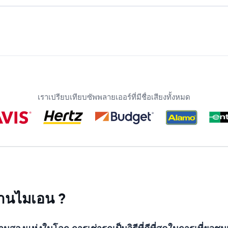
เราเปรียบเทียบซัพพลายเออร์ที่มีชื่อเสียงทั้งหมด
านไมเอน ?