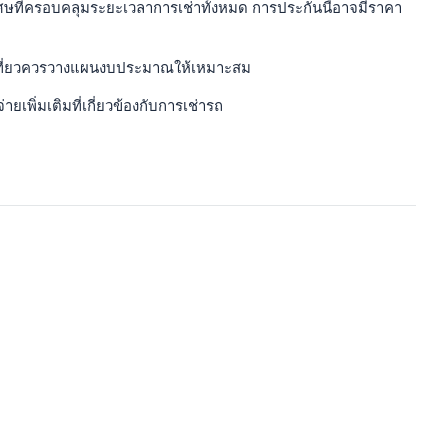
พิเศษที่ครอบคลุมระยะเวลาการเช่าทั้งหมด การประกันนี้อาจมีราคา
ท่องเที่ยวควรวางแผนงบประมาณให้เหมาะสม
ิ่มเติมที่เกี่ยวข้องกับการเช่ารถ