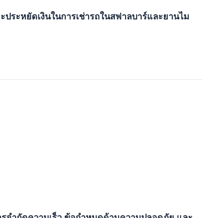
คุณจะประหยัดเงินในการเช่ารถในสฟาลบาร์และยานไม
บการจำกัดความเร็ว ข้อกำหนดด้านความปลอดภัย และ