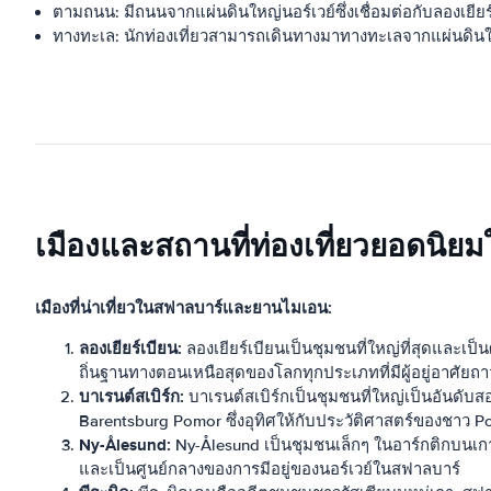
ตามถนน: มีถนนจากแผ่นดินใหญ่นอร์เวย์ซึ่งเชื่อมต่อกับลองเยียร
ทางทะเล: นักท่องเที่ยวสามารถเดินทางมาทางทะเลจากแผ่นดินให
เมืองและสถานที่ท่องเที่ยวยอดนิ
เมืองที่น่าเที่ยวในสฟาลบาร์และยานไมเอน:
ลองเยียร์เบียน:
ลองเยียร์เบียนเป็นชุมชนที่ใหญ่ที่สุดและเป็
ถิ่นฐานทางตอนเหนือสุดของโลกทุกประเภทที่มีผู้อยู่อาศัยถ
บาเรนต์สเบิร์ก:
บาเรนต์สเบิร์กเป็นชุมชนที่ใหญ่เป็นอันดับ
Barentsburg Pomor ซึ่งอุทิศให้กับประวัติศาสตร์ของชาว Pom
Ny-Ålesund:
Ny-Ålesund เป็นชุมชนเล็กๆ ในอาร์กติกบนเกาะ
และเป็นศูนย์กลางของการมีอยู่ของนอร์เวย์ในสฟาลบาร์