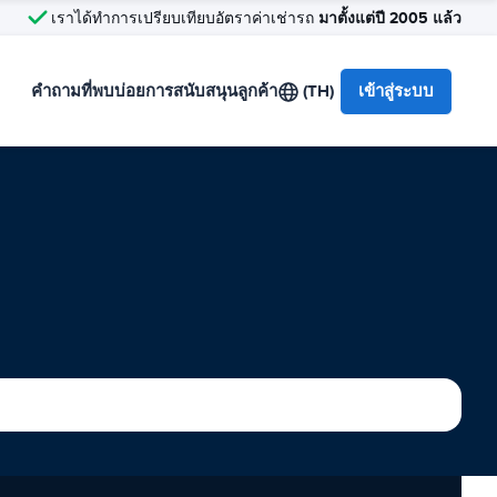
มาตั้งแต่ปี 2005 แล้ว
เราได้ทำการเปรียบเทียบอัตราค่าเช่ารถ
คำถามที่พบบ่อย
การสนับสนุนลูกค้า
(TH)
เข้าสู่ระบบ