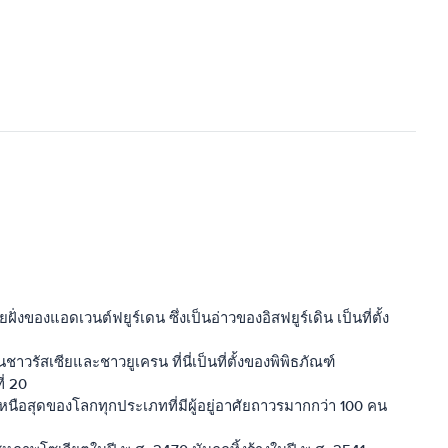
ของแอดเวนต์ฟยูร์เดน ซึ่งเป็นอ่าวของอิสฟยูร์เดิน เป็นที่ตั้ง
ัสเซียและชาวยูเครน ที่นี่เป็นที่ตั้งของพิพิธภัณฑ์
ี่ 20
หนือสุดของโลกทุกประเภทที่มีผู้อยู่อาศัยถาวรมากกว่า 100 คน