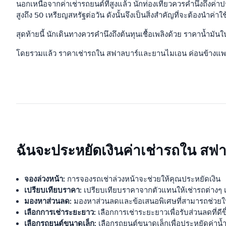
นอกเหนือจากค่าเช่ารถยนต์ที่สูงแล้ว นักท่องเที่ยวควรคำนึงถึงค่
สูงถึง 50 เหรียญสหรัฐต่อวัน ดังนั้นจึงเป็นสิ่งสำคัญที่จะต้องนำค
สุดท้ายนี้ นักเดินทางควรคำนึงถึงต้นทุนเชื้อเพลิงด้วย ราคาน้
โดยรวมแล้ว ราคาเช่ารถใน สฟาลบาร์และยานไมเอน ค่อนข้างแพง แต
ฉันจะประหยัดเงินค่าเช่ารถใน สฟ
จองล่วงหน้า:
การจองรถเช่าล่วงหน้าจะช่วยให้คุณประหยัดเงิน
เปรียบเทียบราคา:
เปรียบเทียบราคาจากตัวแทนให้เช่ารถต่างๆ เพื่อ
มองหาส่วนลด:
มองหาส่วนลดและข้อเสนอพิเศษที่สามารถช่วยให
เลือกการเช่าระยะยาว:
เลือกการเช่าระยะยาวเพื่อรับส่วนลดที่ดีขึ
เลือกรถยนต์ขนาดเล็ก:
เลือกรถยนต์ขนาดเล็กเพื่อประหยัดค่าน้ำม