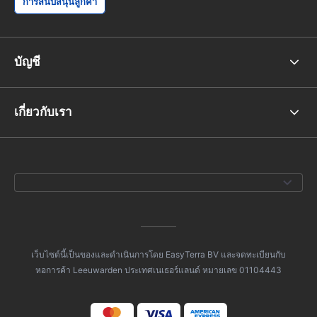
การสนับสนุนลูกค้า
บัญชี
เกี่ยวกับเรา
เว็บไซต์นี้เป็นของและดำเนินการโดย EasyTerra BV และจดทะเบียนกับ
หอการค้า Leeuwarden ประเทศเนเธอร์แลนด์ หมายเลข 01104443