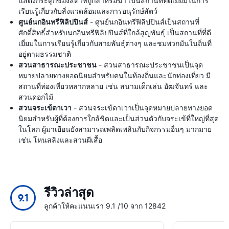
แสดงกระดูกของสัตว์ที่ถูกล่าหรือฆ่า เป็นสถานที่ที่ดีเยี่ยมในการ
เรียนรู้เกี่ยวกับสิ่งแวดล้อมและการอนุรักษ์สัตว์
ศูนย์นกอินทรีฟิลิปปินส์
- ศูนย์นกอินทรีฟิลิปปินส์เป็นสถานที่
ศักดิ์สิทธิ์สำหรับนกอินทรีฟิลิปปินส์ที่ใกล้สูญพันธุ์ เป็นสถานที่ที่ดี
เยี่ยมในการเรียนรู้เกี่ยวกับสายพันธุ์ต่างๆ และชมพวกมันในถิ่นที่
อยู่ตามธรรมชาติ
สวนสาธารณะประชาชน
- สวนสาธารณะประชาชนเป็นจุด
หมายปลายทางยอดนิยมสำหรับคนในท้องถิ่นและนักท่องเที่ยว มี
สถานที่ท่องเที่ยวหลากหลาย เช่น สนามเด็กเล่น อัฒจันทร์ และ
สวนดอกไม้
สวนจระเข้ดาเวา
- สวนจระเข้ดาเวาเป็นจุดหมายปลายทางยอด
นิยมสำหรับผู้ที่ต้องการใกล้ชิดและเป็นส่วนตัวกับจระเข้ที่ใหญ่ที่สุด
ในโลก ผู้มาเยือนยังสามารถเพลิดเพลินกับกิจกรรมอื่นๆ มากมาย
เช่น โหนสลิงและสวนผีเสื้อ
รีวิวล่าสุด
9.1
ลูกค้าให้คะแนนเรา 9.1 /10 จาก 12842