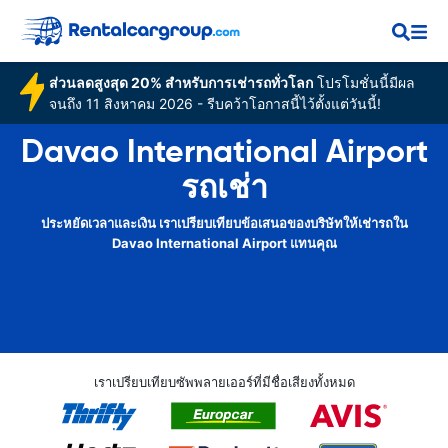
ส่วนลดสูงสุด 20% สำหรับการเช่ารถทั่วโลก
โปรโมชั่นนี้มีผล
จนถึง 11 สิงหาคม 2026 - รีบคว้าโอกาสนี้ไว้ตั้งแต่วันนี้!
Davao International Airport
รถเช่า
ประหยัดเวลาและเงิน เราเปรียบเทียบข้อเสนอของบริษัทให้เช่ารถใน
Davao International Airport แทนคุณ
เราเปรียบเทียบซัพพลายเออร์ที่มีชื่อเสียงทั้งหมด