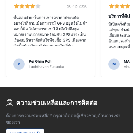
26-12-2020
บริการที่ดีเยี
ขั้นตอนง่ายๆในการเช่ารถราคาประหยัด
อย่างไรก็ตามเมื่อถามว่ามี GPS อยู่หรือไม่คำ
นี่เป็นครั้งที่
ตอบก็คือ ไม่สามารถเช่าได้ เมื่อไปถึงจุด
แต่ทุกอย่างน่า
หมายเราพบว่ารถมาพร้อมกับ GPSน่าจะเป็น
เยี่ยมและแนะ
เรื่องแย่ถ้าเราตัดสินใจที่จะซื้อ GPS เนื่องจาก
ฉันและจะทำแบบ
จำเป็นต้องสัญจรไปตามถนนในญี่ปุ่น
คนขอบคุณที่ท
Pei Ghim Poh
MAI
P
M
Luchthaven Fukuoka
Abu D
ความช่วยเหลือและการติดต่อ
ต้องการความช่วยเหลือ? กรุณาติดต่อผู้เชี่ยวชาญด้านการเช่า
ของเรา