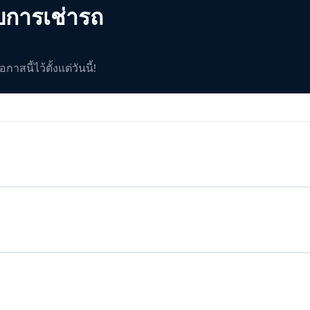
บการเช่ารถ
สนี้ไว้ตั้งแต่วันนี้!