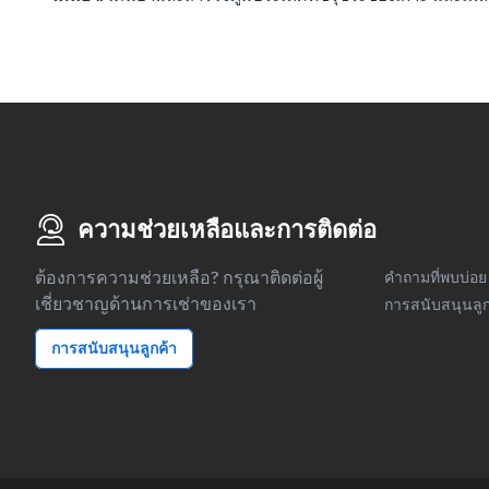
ความช่วยเหลือและการติดต่อ
ต้องการความช่วยเหลือ? กรุณาติดต่อผู้
คำถามที่พบบ่อย
เชี่ยวชาญด้านการเช่าของเรา
การสนับสนุนลูก
การสนับสนุนลูกค้า