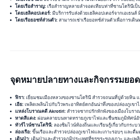
โดยเรือสำราญ:
เรือสำราญหลายลำจอดเทียบท่าที่ซานโตรินีเป
โดยเฮลิคอปเตอร์:
มีบริการรับส่งด้วยเฮลิคอปเตอร์จากเอเธนส์ 
โดยเรือยอชท์ส่วนตัว:
สามารถเช่าเรือยอทช์ส่วนตัวเพื่อการเดิ
จุดหมายปลายทางและกิจกรรมยอดน
ฟิรา:
เยี่ยมชมเมืองหลวงของซานโตรินี สำรวจถนนที่ปูด้วยหิน และ
เอีย:
เพลิดเพลินไปกับวิวพระอาทิตย์ตกอันน่าทึ่งของปล่องภูเ
แหล่งโบราณคดี Akrotiri:
สำรวจซากปรักหักพังของเมืองโบราณ 
หาดสีแดง:
ผ่อนคลายบนหาดทรายภูเขาไฟและชื่นชมภูมิทัศน์อั
ทัวร์ไวน์ซานโตรินี:
ลองชิมไวน์ท้องถิ่นและเรียนรู้เกี่ยวกับกระ
ล่องเรือ:
ขึ้นเรือและสำรวจปล่องภูเขาไฟและเกาะรอบๆ และดื่มด่ำ
เดินป่า:
เดินป่าและสำรวจภูมิประเทศที่ขรุขระของเกาะ และเพลิด