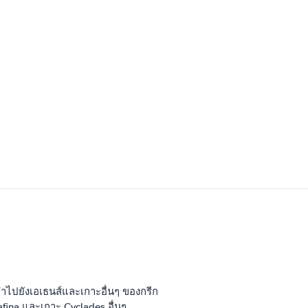
จำไปยังเอเธนส์และเกาะอื่นๆ ของกรีก
ina และเกาะ Cyclades อื่นๆ