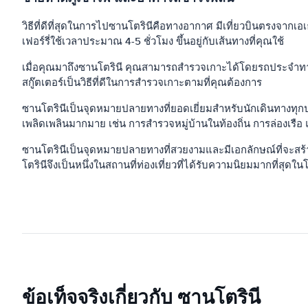
วิธีที่ดีที่สุดในการไปซานโตรินีคือทางอากาศ มีเที่ยวบินตรงจากเอเ
เฟอร์รี่ใช้เวลาประมาณ 4-5 ชั่วโมง ขึ้นอยู่กับเส้นทางที่คุณใช้
เมื่อคุณมาถึงซานโตรินี คุณสามารถสำรวจเกาะได้โดยรถประจำทาง 
สกู๊ตเตอร์เป็นวิธีที่ดีในการสำรวจเกาะตามที่คุณต้องการ
ซานโตรินีเป็นจุดหมายปลายทางที่ยอดเยี่ยมสำหรับนักเดินทางทุก
เพลิดเพลินมากมาย เช่น การสำรวจหมู่บ้านในท้องถิ่น การล่องเรื
ซานโตรินีเป็นจุดหมายปลายทางที่สวยงามและมีเอกลักษณ์ที่จะสร้า
โตรินีจึงเป็นหนึ่งในสถานที่ท่องเที่ยวที่ได้รับความนิยมมากที่สุดใน
ข้อเท็จจริงเกี่ยวกับ ซานโตรินี