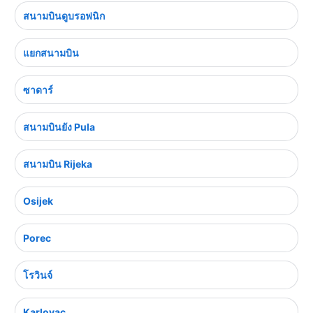
สนามบินดูบรอฟนิก
แยกสนามบิน
ซาดาร์
สนามบินยัง Pula
สนามบิน Rijeka
Osijek
Porec
โรวินจ์
Karlovac