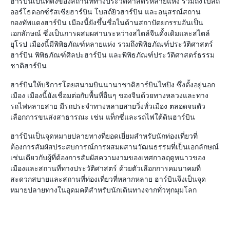
ฮาร์บินเป็นที่ตั้งของสถานที่ทางประวัติศาสตร์หลายแห่ง รวมถึงโบสถ์
ออร์โธดอกซ์รัสเซียฮาร์บิน โบสถ์ยิวฮาร์บิน และอนุสรณ์สถาน
กองทัพแดงฮาร์บิน เมืองนี้ยังขึ้นชื่อในด้านสถาปัตยกรรมอันเป็น
เอกลักษณ์ ซึ่งเป็นการผสมผสานระหว่างสไตล์จีนดั้งเดิมและสไตล์
ยุโรป เมืองนี้มีพิพิธภัณฑ์หลายแห่ง รวมถึงพิพิธภัณฑ์ประวัติศาสตร์
ฮาร์บิน พิพิธภัณฑ์ศิลปะฮาร์บิน และพิพิธภัณฑ์ประวัติศาสตร์ธรรม
ชาติฮาร์บิน
ฮาร์บินให้บริการโดยสนามบินนานาชาติฮาร์บินไทปิง ซึ่งตั้งอยู่นอก
เมือง เมืองนี้ยังเชื่อมต่อกับพื้นที่อื่นๆ ของจีนด้วยทางหลวงและทาง
รถไฟหลายสาย มีรถประจำทางหลายสายวิ่งทั่วเมือง ตลอดจนตัว
เลือกการขนส่งสาธารณะ เช่น แท็กซี่และรถไฟใต้ดินฮาร์บิน
ฮาร์บินเป็นจุดหมายปลายทางที่ยอดเยี่ยมสำหรับนักท่องเที่ยวที่
ต้องการสัมผัสประสบการณ์การผสมผสานวัฒนธรรมที่เป็นเอกลักษณ์
เช่นเดียวกับผู้ที่ต้องการสัมผัสความงามของเทศกาลฤดูหนาวของ
เมืองและสถานที่ทางประวัติศาสตร์ ด้วยตัวเลือกการคมนาคมที่
สะดวกสบายและสถานที่ท่องเที่ยวที่หลากหลาย ฮาร์บินจึงเป็นจุด
หมายปลายทางในอุดมคติสำหรับนักเดินทางจากทั่วทุกมุมโลก