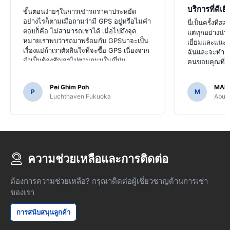
บริการที่ดีเยี
ขั้นตอนง่ายๆในการเช่ารถราคาประหยัด
อย่างไรก็ตามเมื่อถามว่ามี GPS อยู่หรือไม่คำ
นี่เป็นครั้งที่
ตอบก็คือ ไม่สามารถเช่าได้ เมื่อไปถึงจุด
แต่ทุกอย่างน่า
หมายเราพบว่ารถมาพร้อมกับ GPSน่าจะเป็น
เยี่ยมและแนะ
เรื่องแย่ถ้าเราตัดสินใจที่จะซื้อ GPS เนื่องจาก
ฉันและจะทำแบบ
จำเป็นต้องสัญจรไปตามถนนในญี่ปุ่น
คนขอบคุณที่ท
Pei Ghim Poh
MAI
P
M
Luchthaven Fukuoka
Abu D
ความช่วยเหลือและการติดต่อ
ต้องการความช่วยเหลือ? กรุณาติดต่อผู้เชี่ยวชาญด้านการเช่า
ของเรา
การสนับสนุนลูกค้า