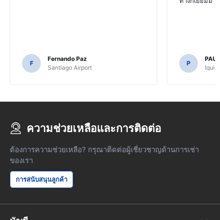
ทางก็เยี่ยมมา
Fernando Paz
PAUL
F
P
Santiago Airport
Iquiq
ความช่วยเหลือและการติดต่อ
ต้องการความช่วยเหลือ? กรุณาติดต่อผู้เชี่ยวชาญด้านการเช่า
ของเรา
การสนับสนุนลูกค้า