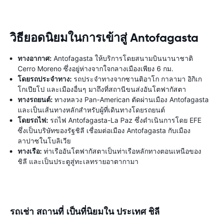
วิธียอดนิยมในการเข้าสู่ Antofagasta
ทางอากาศ:
Antofagasta ให้บริการโดยสนามบินนานาชาติ
Cerro Moreno ซึ่งอยู่ห่างจากใจกลางเมืองเพียง 6 กม.
โดยรถประจำทาง:
รถประจำทางจากซานติอาโก กาลามา อิกิเก
โกเปียโป และเมืองอื่นๆ มาถึงที่สถานีขนส่งอันโตฟากัสตา
ทางรถยนต์:
ทางหลวง Pan-American ตัดผ่านเมือง Antofagasta
และเป็นเส้นทางหลักสำหรับผู้ที่เดินทางโดยรถยนต์
โดยรถไฟ:
รถไฟ Antofagasta-La Paz ซึ่งดำเนินการโดย EFE
ซึ่งเป็นบริษัทของรัฐชิลี เชื่อมต่อเมือง Antofagasta กับเมือง
ลาปาซในโบลิเวีย
ทางเรือ:
ท่าเรืออันโตฟากัสตาเป็นท่าเรือหลักทางตอนเหนือของ
ชิลี และเป็นประตูสู่ทะเลทรายอาตากามา
รถเช่า สถานที่ เป็นที่นิยมใน ประเทศ ชิลี