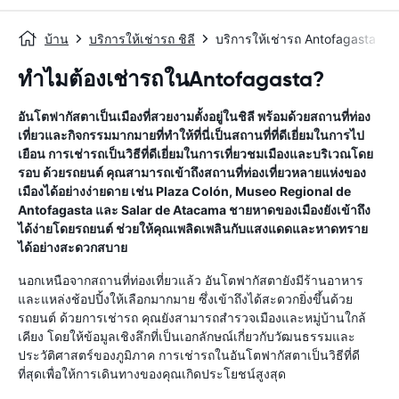
บ้าน
บริการให้เช่ารถ ชิลี
บริการให้เช่ารถ Antofagasta
ทำไมต้องเช่ารถในAntofagasta?
อันโตฟากัสตาเป็นเมืองที่สวยงามตั้งอยู่ในชิลี พร้อมด้วยสถานที่ท่อง
เที่ยวและกิจกรรมมากมายที่ทำให้ที่นี่เป็นสถานที่ที่ดีเยี่ยมในการไป
เยือน การเช่ารถเป็นวิธีที่ดีเยี่ยมในการเที่ยวชมเมืองและบริเวณโดย
รอบ ด้วยรถยนต์ คุณสามารถเข้าถึงสถานที่ท่องเที่ยวหลายแห่งของ
เมืองได้อย่างง่ายดาย เช่น Plaza Colón, Museo Regional de
Antofagasta และ Salar de Atacama ชายหาดของเมืองยังเข้าถึง
ได้ง่ายโดยรถยนต์ ช่วยให้คุณเพลิดเพลินกับแสงแดดและหาดทราย
ได้อย่างสะดวกสบาย
นอกเหนือจากสถานที่ท่องเที่ยวแล้ว อันโตฟากัสตายังมีร้านอาหาร
และแหล่งช้อปปิ้งให้เลือกมากมาย ซึ่งเข้าถึงได้สะดวกยิ่งขึ้นด้วย
รถยนต์ ด้วยการเช่ารถ คุณยังสามารถสำรวจเมืองและหมู่บ้านใกล้
เคียง โดยให้ข้อมูลเชิงลึกที่เป็นเอกลักษณ์เกี่ยวกับวัฒนธรรมและ
ประวัติศาสตร์ของภูมิภาค การเช่ารถในอันโตฟากัสตาเป็นวิธีที่ดี
ที่สุดเพื่อให้การเดินทางของคุณเกิดประโยชน์สูงสุด