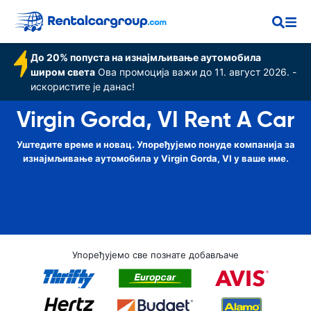
До 20% попуста на изнајмљивање аутомобила
широм света
Ова промоција важи до 11. август 2026. -
искористите је данас!
Virgin Gorda, VI Rent A Car
Уштедите време и новац. Упоређујемо понуде компанија за
изнајмљивање аутомобила у Virgin Gorda, VI у ваше име.
Упоређујемо све познате добављаче