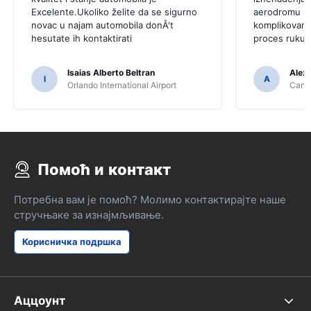
Excelente.Ukoliko želite da se sigurno
aerodromu C
novac u najam automobila donÂ't
komplikovano 
hesutate ih kontaktirati
proces rukuj
Isaias Alberto Beltran
Alex
I
A
Orlando International Airport
Cancu
Помоћ и контакт
Потребна вам је помоћ? Молимо контактирајте наше
стручњаке за изнајмљивање.
Корисничка подршка
Аццоунт