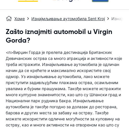
Хоме
Изнајмљивање аутомобила Sent Kroj
Изнајмљ
Zašto iznajmiti automobil u Virgin
Gorda?
<п>Вирџин Горда је прелепа дестинација Британских
Девичанских острва са много атракција и активности које
треба истражити. Изнајмљивање аутомобила је одличан
начин да се крећете и максимално искористите свој
одмор. Уз изнајмљивање аутомобила, лако можете
приступити задивљујућим плажама острва, осамљеним
увалама и бујним прашумама. Такође можете истражити
многе културне знаменитости, као што су Шпански град и
Национални парк рудника бакра. Изнајмљивање
аутомобила је такође погодно за долазак до ресторана,
барова и других места за забаву на острву. Такође
можете искористити одличне могућности за куповину на
острву, као и многе активности на отвореном као што су