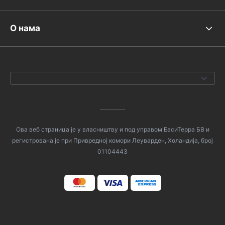
О нама
Ова веб страница је у власништву и под управом ЕасиТерра БВ и
регистрована је при Привредној комори Леуварден, Холандија, број
01104443