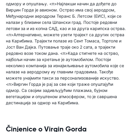
одмору и опуштању. <п>Најлакши начин да дођете до
Вирџин Горде је авионом. Острво има свој аеродром,
Међународни аеродром Теранс Б. Летсом (ЕИС), који се
налази у близини села Шпански град. Постоје редовни
летови за и из копна САД, као и за друга карипска острва.
<п>Алтернативно, можете узети трајект са других острва
на Карибима. Трајекти полазе из Сент Томаса, Тортоле и
Јост Ван Дајка. Путовање траје око 2 сата, а трајекти
редовно возе током дана. <п>Када стигнете на острво,
најбољи начин за кретање је аутомобилом. Постоји
неколико компанија за изнајмљивање аутомобила које се
налазе на аеродрому иу главним градовима. Такође
можете унајмити такси за персонализованије искуство.
<п>Виргин Горда је рај за све који траже опуштајући
одмор. Са својим задивљујућим плажама, бујном
вегетацијом и опуштеном атмосфером, то је савршена
дестинација за одмор на Карибима.
Činjenice o Virgin Gorda