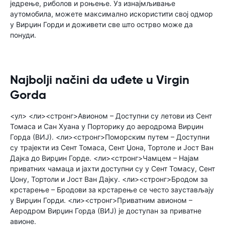
једрење, риболов и роњење. Уз изнајмљивање
аутомобила, можете максимално искористити свој одмор
у Вирџин Горди и доживети све што острво може да
понуди.
Najbolji načini da uđete u Virgin
Gorda
<ул> <ли><стронг>Авионом – Доступни су летови из Сент
Томаса и Сан Хуана у Порторику до аеродрома Вирџин
Горда (ВИЈ). <ли><стронг>Поморским путем – Доступни
су трајекти из Сент Томаса, Сент Џона, Тортоле и Јост Ван
Дајка до Вирџин Горде. <ли><стронг>Чамцем – Најам
приватних чамаца и јахти доступни су у Сент Томасу, Сент
Џону, Тортоли и Јост Ван Дајку. <ли><стронг>Бродом за
крстарење – Бродови за крстарење се често заустављају
у Вирџин Горди. <ли><стронг>Приватним авионом –
Аеродром Вирџин Горда (ВИЈ) је доступан за приватне
авионе.