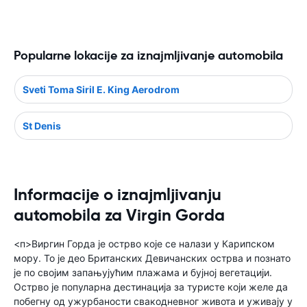
Popularne lokacije za iznajmljivanje automobila
Sveti Toma Siril E. King Aerodrom
St Denis
Informacije o iznajmljivanju
automobila za Virgin Gorda
<п>Виргин Горда је острво које се налази у Карипском
мору. То је део Британских Девичанских острва и познато
је по својим запањујућим плажама и бујној вегетацији.
Острво је популарна дестинација за туристе који желе да
побегну од ужурбаности свакодневног живота и уживају у