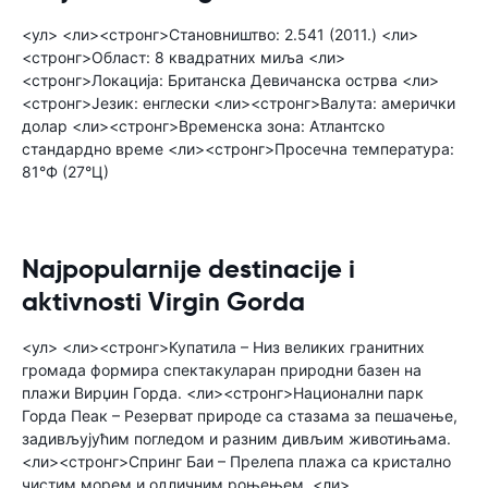
<ул> <ли><стронг>Становништво: 2.541 (2011.) <ли>
<стронг>Област: 8 квадратних миља <ли>
<стронг>Локација: Британска Девичанска острва <ли>
<стронг>Језик: енглески <ли><стронг>Валута: амерички
долар <ли><стронг>Временска зона: Атлантско
стандардно време <ли><стронг>Просечна температура:
81°Ф (27°Ц)
Najpopularnije destinacije i
aktivnosti Virgin Gorda
<ул> <ли><стронг>Купатила – Низ великих гранитних
громада формира спектакуларан природни базен на
плажи Вирџин Горда. <ли><стронг>Национални парк
Горда Пеак – Резерват природе са стазама за пешачење,
задивљујућим погледом и разним дивљим животињама.
<ли><стронг>Спринг Баи – Прелепа плажа са кристално
чистим морем и одличним роњењем. <ли>