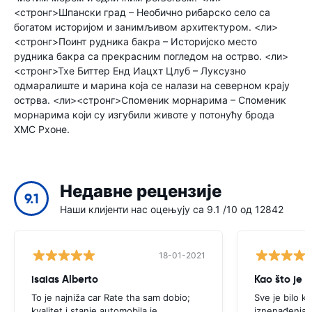
<стронг>Шпански град – Необично рибарско село са
богатом историјом и занимљивом архитектуром. <ли>
<стронг>Поинт рудника бакра – Историјско место
рудника бакра са прекрасним погледом на острво. <ли>
<стронг>Тхе Биттер Енд Иацхт Цлуб – Луксузно
одмаралиште и марина која се налази на северном крају
острва. <ли><стронг>Споменик морнарима – Споменик
морнарима који су изгубили животе у потонућу брода
ХМС Рхоне.
Недавне рецензије
9.1
Наши клијенти нас оцењују са 9.1 /10 од 12842
18-01-2021
isaias Alberto
Kao što je 
To je najniža car Rate tha sam dobio;
Sve je bilo k
kvalitet i stanje automobila je
iznenađenja.P