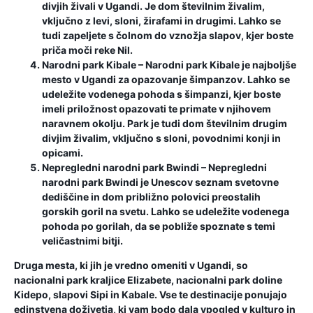
divjih živali v Ugandi. Je dom številnim živalim,
vključno z levi, sloni, žirafami in drugimi. Lahko se
tudi zapeljete s čolnom do vznožja slapov, kjer boste
priča moči reke Nil.
Narodni park Kibale
– Narodni park Kibale je najboljše
mesto v Ugandi za opazovanje šimpanzov. Lahko se
udeležite vodenega pohoda s šimpanzi, kjer boste
imeli priložnost opazovati te primate v njihovem
naravnem okolju. Park je tudi dom številnim drugim
divjim živalim, vključno s sloni, povodnimi konji in
opicami.
Nepregledni narodni park Bwindi
– Nepregledni
narodni park Bwindi je Unescov seznam svetovne
dediščine in dom približno polovici preostalih
gorskih goril na svetu. Lahko se udeležite vodenega
pohoda po gorilah, da se pobliže spoznate s temi
veličastnimi bitji.
Druga mesta, ki jih je vredno omeniti v Ugandi, so
nacionalni park kraljice Elizabete, nacionalni park doline
Kidepo, slapovi Sipi in Kabale. Vse te destinacije ponujajo
edinstvena doživetja, ki vam bodo dala vpogled v kulturo in