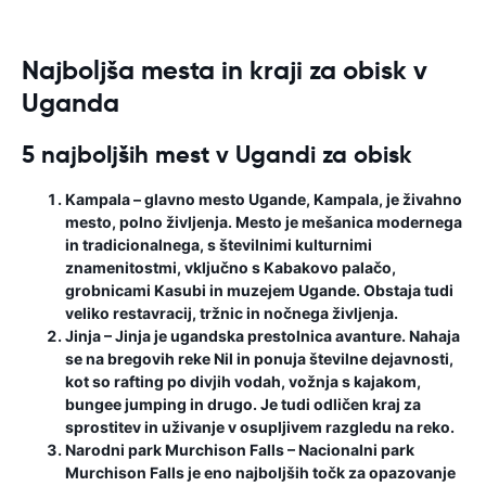
Najboljša mesta in kraji za obisk v
Uganda
5 najboljših mest v Ugandi za obisk
Kampala
– glavno mesto Ugande, Kampala, je živahno
mesto, polno življenja. Mesto je mešanica modernega
in tradicionalnega, s številnimi kulturnimi
znamenitostmi, vključno s Kabakovo palačo,
grobnicami Kasubi in muzejem Ugande. Obstaja tudi
veliko restavracij, tržnic in nočnega življenja.
Jinja
– Jinja je ugandska prestolnica avanture. Nahaja
se na bregovih reke Nil in ponuja številne dejavnosti,
kot so rafting po divjih vodah, vožnja s kajakom,
bungee jumping in drugo. Je tudi odličen kraj za
sprostitev in uživanje v osupljivem razgledu na reko.
Narodni park Murchison Falls
– Nacionalni park
Murchison Falls je eno najboljših točk za opazovanje