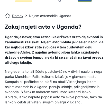
Domov
Najem avtomobila Uganda
Zakaj najeti avto v Uganda?
Uganda je neverjetno raznolika država z vrsto dejavnosti in
zanimivosti raziskati. Najem avtomobila je idealen način, da
kar najbolje izkoristite svoj čas v tem čudovitem delu
vzhodne Afrike. Z najetim avtomobilom lahko raziskujete
državo v svojem tempu, ne da bi se zanašali na javni prevoz
ali drage taksije.
Ne glede na to, ali iščete pustolovščino v divjini nacionalnega
parka Murchison Falls, kulturno izkušnjo v glavnem mestu
Kampala ali počitnice na plaži na obali Viktorijinega jezera,
najem avtomobila v Ugandi ponuja udobje, prilagodljivost in
svoboda. S širokim naborom vozil, med katerimi lahko
izbirate, lahko najdete popoln avto za svoje potrebe, tako da
lahko v celoti uživate v svojem bivanju v Ugandi.