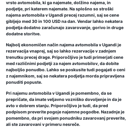
vrsto avtomobila, ki ga najemate, dolžino najema, in
podjetje, pri katerem najemate. Na splošno so stroški
najema avtomobila v Ugandi precej razumni, saj se cene
gibljejo med 30 in 100 USD na dan. Vendar lahko nekatera
podjetja dodatno zaračunajo zavarovanje, gorivo in druge
dodatne storitve.
Najbolj ekonomičen način najema avtomobila v Ugandi je
rezervacija vnaprej, saj so lahko rezervacije v zadnjem
trenutku precej drage. Priporočljivo je tudi primerjati cene
med različnimi podjetji za najem avtomobilov, da dobite
najboljšo ponudbo. Lahko se poskusite tudi pogajati o ceni
z najemnikom, saj so nekatera podjetja morda pripravljena
ponuditi popuste.
Pri najemu avtomobila v Ugandi je pomembno, da se
prepričate, da imate veljavno vozniško dovoljenje in da je
avto v dobrem stanju. Priporočljivo je tudi, da pred
podpisom preverite pogoje najemne pogodbe. Nazadnje je
pomembno, da pri svojem ponudniku zavarovanj preverite,
ali ste zavarovani v primeru nesreče.