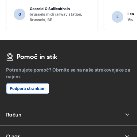
vprašati nekaj domačinov za
Gearoid O Suilleabhain
usmerjanje in samo za, ki jih morda ne
Leon
G
brussels midi railway station,
L
bi pogruntal funkcije SAT NAV.
Victo
Brussels, BE
Pomoč in stik
Potrebujete pomoč? Obrnite se na naše strokovnjake za
najem.
Podpora strankam
Račun
O nas