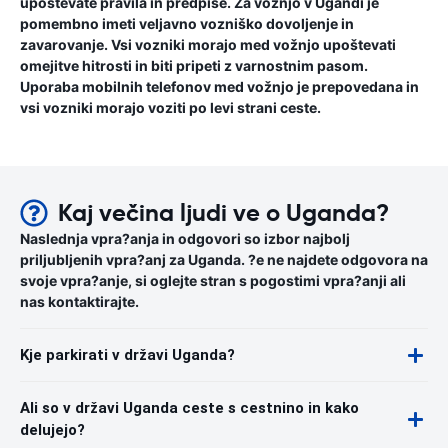
upoštevate pravila in predpise. Za vožnjo v Ugandi je
pomembno imeti veljavno vozniško dovoljenje in
zavarovanje. Vsi vozniki morajo med vožnjo upoštevati
omejitve hitrosti in biti pripeti z varnostnim pasom.
Uporaba mobilnih telefonov med vožnjo je prepovedana in
vsi vozniki morajo voziti po levi strani ceste.
Kaj večina ljudi ve o Uganda?
Naslednja vpra?anja in odgovori so izbor najbolj
priljubljenih vpra?anj za Uganda. ?e ne najdete odgovora na
svoje vpra?anje, si oglejte stran s pogostimi vpra?anji ali
nas kontaktirajte.
Kje parkirati v državi Uganda?
Ali so v državi Uganda ceste s cestnino in kako
delujejo?