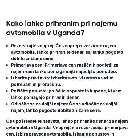
Kako lahko prihranim pri najemu
avtomobila v Uganda?
Rezervirajte vnaprej:
Če vnaprej rezervirate najem
avtomobila, lahko prihranite denar, saj lahko pogosto
dobite znižane cene.
Primerjava cen:
Primerjava cen različnih podjetij za
najem vam lahko pomaga najti najboljšo ponudbo.
Izberite pravi avto:
izberite avto, ki ustreza vašim
potrebam in proračunu.
Poiščite popuste:
poiščite popuste in kupone, ki vam
lahko pomagajo prihraniti denar.
Odločite se za daljši najem:
Če se odločite za daljši
najem, lahko pogosto dobite znižane cene.
Če upoštevate te nasvete, lahko prihranite denar za najem
avtomobila v Uganda. Vnaprejšnja rezervacija, primerjava
cen, izbira pravega avtomobila, iskanje popustov in