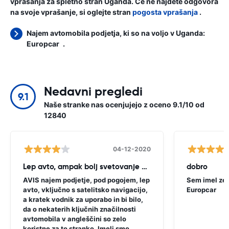
vprašanja za spletno stran Uganda. Če ne najdete odgovora
na svoje vprašanje, si oglejte stran
pogosta vprašanja
.
Najem avtomobila podjetja, ki so na voljo v Uganda:
Europcar
.
Nedavni pregledi
9.1
Naše stranke nas ocenjujejo z oceno 9.1/10 od
12840
04-12-2020
Lep avto, ampak bolj svetovanje potrebno
dobro
AVIS najem podjetje, pod pogojem, lep
Sem imel zel
avto, vključno s satelitsko navigacijo,
Europcar
a kratek vodnik za uporabo in bi bilo,
da o nekaterih ključnih značilnosti
avtomobila v angleščini so zelo
koristne za to stranko. Imeli smo