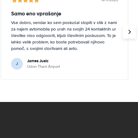
19-11-2020
Samo eno vprašanje
Vse dobro, vendar ko sem poskušal stopiti v stik z nami
za najem avtomobila po urah na svojih 24 kontaktnih ur
številke niso odgovorili, kljub številnim poskusom. To je
lahko velik problem, ko boste potrebovali njihovo
pomoč, s svojimi storitvami ali avto.
James Jusic
J
Udon Thani Airport