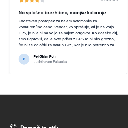
26-12-2020
Na splošno brezhibno, manjše kolcanje
Enostaven postopek za najem avtomobila za
konkurenčno ceno. Vendar, ko sprašuje, ali je na voljo
GPS, je bila ni na voljo za najem odgovor. Ko doseže cilj,
smo ugotovili, da je avto prišel z GPS.To bi bilo grozno,
če bi se odločili za nakup GPS, kot je bilo potrebno za
navigacijo japonske ceste.
Pei Ghim Poh
P
Luchthaven Fukuoka
Pomoč in stik