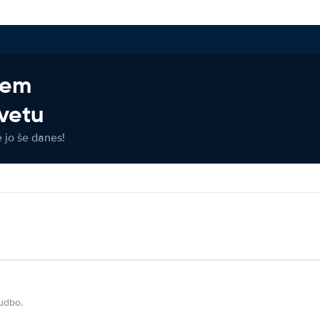
jem
vetu
e jo še danes!
udbo.