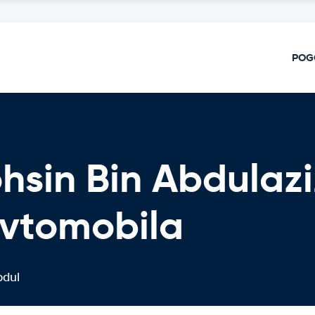
POG
hsin Bin Abdulazi
Avtomobila
bdul