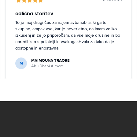
05-12-2020
odlična storitev
To je moj drugi čas za najem avtomobila, ki ga te
skupine, ampak vse, kar je neverjetno, da imam veliko
izkušenj in že jo priporočam, da vse moje družine in bo
naredil isto s prijatelji in vsakogar.Hvala za tako da je
dostopna in enostavna.
MAIMOUNA TRAORE
M
Abu Dhabi Airport