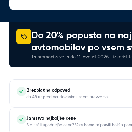
Do 20% popusta na na
avtomobilov po vsem s
Ta promocija velja do 11. avgust 2026 - izkoristit
Brezplačna odpoved
do 48 ur pred načrtovanim časom prevzema
Jamstvo najboljše cene
Ste našli ugodnejšo ceno? Vam bomo pripravili boljšo pon