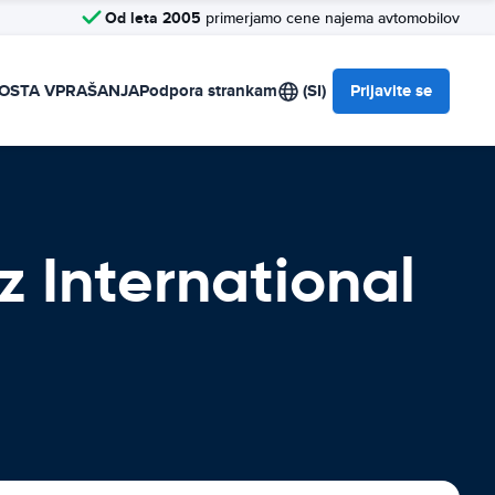
Od leta 2005
primerjamo cene najema avtomobilov
OSTA VPRAŠANJA
Podpora strankam
(SI)
Prijavite se
z International