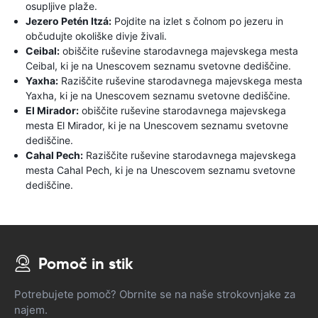
osupljive plaže.
Jezero Petén Itzá:
Pojdite na izlet s čolnom po jezeru in
občudujte okoliške divje živali.
Ceibal:
obiščite ruševine starodavnega majevskega mesta
Ceibal, ki je na Unescovem seznamu svetovne dediščine.
Yaxha:
Raziščite ruševine starodavnega majevskega mesta
Yaxha, ki je na Unescovem seznamu svetovne dediščine.
El Mirador:
obiščite ruševine starodavnega majevskega
mesta El Mirador, ki je na Unescovem seznamu svetovne
dediščine.
Cahal Pech:
Raziščite ruševine starodavnega majevskega
mesta Cahal Pech, ki je na Unescovem seznamu svetovne
dediščine.
Pomoč in stik
Potrebujete pomoč? Obrnite se na naše strokovnjake za
najem.