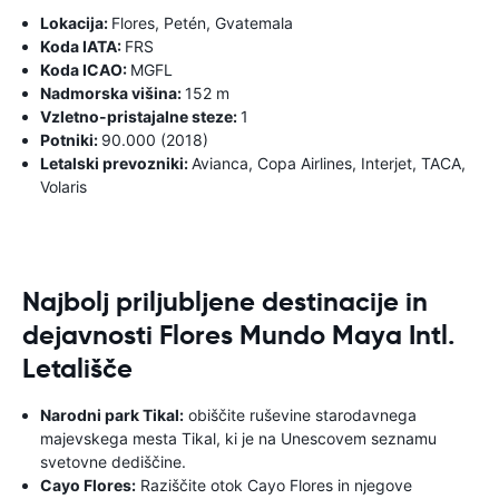
Lokacija:
Flores, Petén, Gvatemala
Koda IATA:
FRS
Koda ICAO:
MGFL
Nadmorska višina:
152 m
Vzletno-pristajalne steze:
1
Potniki:
90.000 (2018)
Letalski prevozniki:
Avianca, Copa Airlines, Interjet, TACA,
Volaris
Najbolj priljubljene destinacije in
dejavnosti Flores Mundo Maya Intl.
Letališče
Narodni park Tikal:
obiščite ruševine starodavnega
majevskega mesta Tikal, ki je na Unescovem seznamu
svetovne dediščine.
Cayo Flores:
Raziščite otok Cayo Flores in njegove