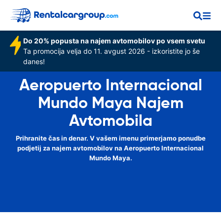
Do 20% popusta na najem avtomobilov po vsem svetu
Ta promocija velja do 11. avgust 2026 - izkoristite jo še
danes!
Aeropuerto Internacional
Mundo Maya Najem
Avtomobila
Prihranite čas in denar. V vašem imenu primerjamo ponudbe
podjetij za najem avtomobilov na Aeropuerto Internacional
Mundo Maya.