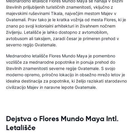
Mednarodno letališče Flores Mundo Maya se nahaja v bližini
številnih priljubljenih turističnih znamenitosti, vključno z
majevskimi ruševinami Tikala, največjim mestom Majev v
Gvatemali. Prav tako je le kratka vožnja od mesta Flores, ki je
znano po svoji kolonialni arhitekturi in živahnem nočnem
življenju. Letališče je lahko dostopno z avtomobilom,
avtobusom ali taksijem, zaradi česar je primeren prehod v
severno regijo Gvatemale.
Mednarodno letališče Flores Mundo Maya je pomembno
vozlišče za mednarodne popotnike in ponuja prehod do
številnih znamenitosti severne regije Gvatemale. S svojo
moderno opremo, priročno lokacijo in obsežno mrežo letov je
idealna destinacija za popotnike, ki želijo raziskati starodavno
civilizacijo Majev in naravne lepote Gvatemale.
Dejstva o Flores Mundo Maya Intl.
Letališče