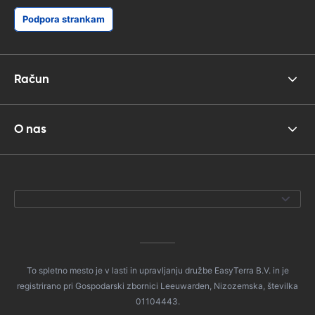
Podpora strankam
Račun
O nas
To spletno mesto je v lasti in upravljanju družbe EasyTerra B.V. in je
registrirano pri Gospodarski zbornici Leeuwarden, Nizozemska, številka
01104443.