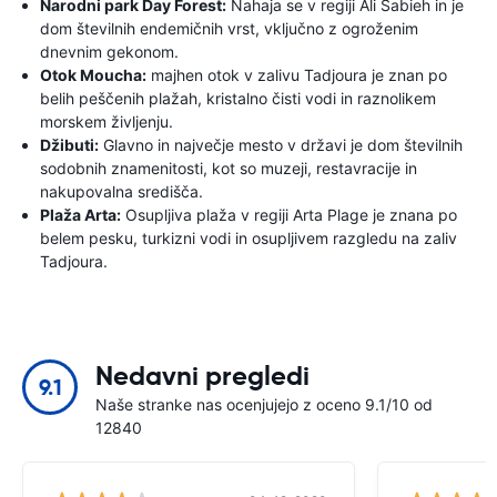
Narodni park Day Forest:
Nahaja se v regiji Ali Sabieh in je
dom številnih endemičnih vrst, vključno z ogroženim
dnevnim gekonom.
Otok Moucha:
majhen otok v zalivu Tadjoura je znan po
belih peščenih plažah, kristalno čisti vodi in raznolikem
morskem življenju.
Džibuti:
Glavno in največje mesto v državi je dom številnih
sodobnih znamenitosti, kot so muzeji, restavracije in
nakupovalna središča.
Plaža Arta:
Osupljiva plaža v regiji Arta Plage je znana po
belem pesku, turkizni vodi in osupljivem razgledu na zaliv
Tadjoura.
Nedavni pregledi
9.1
Naše stranke nas ocenjujejo z oceno 9.1/10 od
12840