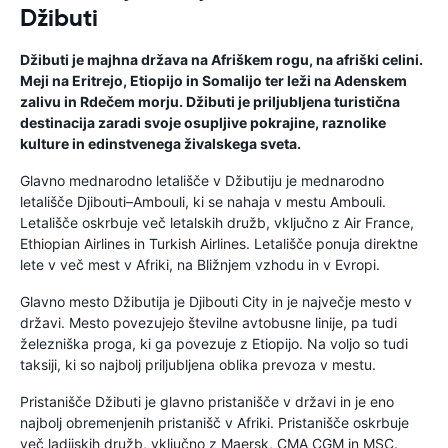
Džibuti
Džibuti je majhna država na Afriškem rogu, na afriški celini.
Meji na Eritrejo, Etiopijo in Somalijo ter leži na Adenskem
zalivu in Rdečem morju. Džibuti je priljubljena turistična
destinacija zaradi svoje osupljive pokrajine, raznolike
kulture in edinstvenega živalskega sveta.
Glavno mednarodno letališče v Džibutiju je mednarodno
letališče Djibouti–Ambouli, ki se nahaja v mestu Ambouli.
Letališče oskrbuje več letalskih družb, vključno z Air France,
Ethiopian Airlines in Turkish Airlines. Letališče ponuja direktne
lete v več mest v Afriki, na Bližnjem vzhodu in v Evropi.
Glavno mesto Džibutija je Djibouti City in je največje mesto v
državi. Mesto povezujejo številne avtobusne linije, pa tudi
železniška proga, ki ga povezuje z Etiopijo. Na voljo so tudi
taksiji, ki so najbolj priljubljena oblika prevoza v mestu.
Pristanišče Džibuti je glavno pristanišče v državi in ​​je eno
najbolj obremenjenih pristanišč v Afriki. Pristanišče oskrbuje
več ladijskih družb, vključno z Maersk, CMA CGM in MSC.