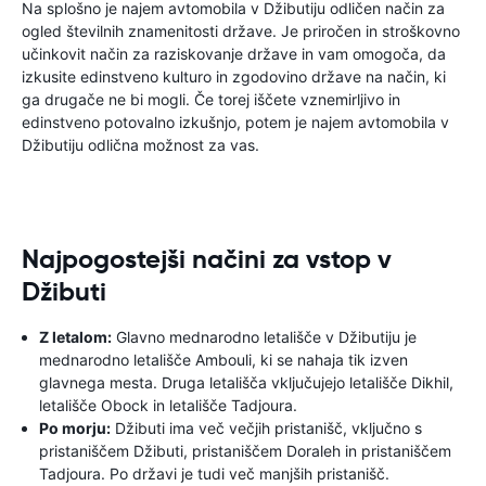
Na splošno je najem avtomobila v Džibutiju odličen način za
ogled številnih znamenitosti države. Je priročen in stroškovno
učinkovit način za raziskovanje države in vam omogoča, da
izkusite edinstveno kulturo in zgodovino države na način, ki
ga drugače ne bi mogli. Če torej iščete vznemirljivo in
edinstveno potovalno izkušnjo, potem je najem avtomobila v
Džibutiju odlična možnost za vas.
Najpogostejši načini za vstop v
Džibuti
Z letalom:
Glavno mednarodno letališče v Džibutiju je
mednarodno letališče Ambouli, ki se nahaja tik izven
glavnega mesta. Druga letališča vključujejo letališče Dikhil,
letališče Obock in letališče Tadjoura.
Po morju:
Džibuti ima več večjih pristanišč, vključno s
pristaniščem Džibuti, pristaniščem Doraleh in pristaniščem
Tadjoura. Po državi je tudi več manjših pristanišč.