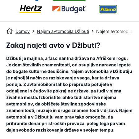
Domov
Najem avtomobila Džibuti
Najem avtomobila Dž
Zakaj najeti avto v Džibuti?
Džibuti je majhna, a fascinantna država na Afriškem rogu.
Je dom številnih znamenitosti, od osupljive naravne lepote
do bogate kulturne dediščine. Najem avtomobila v Džibutiju
je najboljši način za raziskovanje vsega, kar ta država
ponuja. Z avtomobilom lahko preprosto potujete v
oddaljene in čudovite pokrajine države, pa tudi v njena
živahna mesta. Izkoristite lahko tudi storitve najema
avtomobilov, da obiščete številne zgodovinske
znamenitosti, muzeje in druge znamenitosti v državi. Najem
avtomobila v Džibutiju vam prav tako omogoča, da
prihranite denar pri stroških prevoza, poleg tega pa vam
daje svobodo raziskovanja države v svojem tempu.