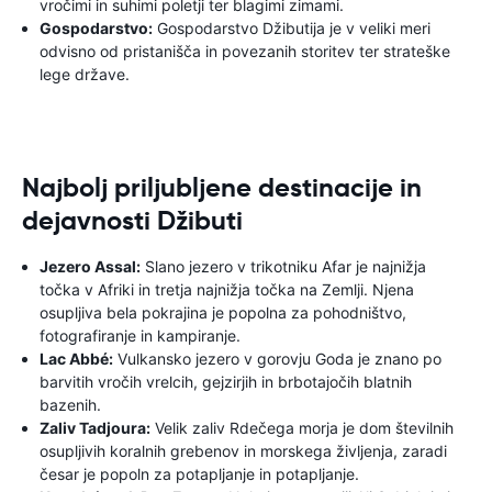
vročimi in suhimi poletji ter blagimi zimami.
Gospodarstvo:
Gospodarstvo Džibutija je v veliki meri
odvisno od pristanišča in povezanih storitev ter strateške
lege države.
Najbolj priljubljene destinacije in
dejavnosti Džibuti
Jezero Assal:
Slano jezero v trikotniku Afar je najnižja
točka v Afriki in tretja najnižja točka na Zemlji. Njena
osupljiva bela pokrajina je popolna za pohodništvo,
fotografiranje in kampiranje.
Lac Abbé:
Vulkansko jezero v gorovju Goda je znano po
barvitih vročih vrelcih, gejzirjih in brbotajočih blatnih
bazenih.
Zaliv Tadjoura:
Velik zaliv Rdečega morja je dom številnih
osupljivih koralnih grebenov in morskega življenja, zaradi
česar je popoln za potapljanje in potapljanje.