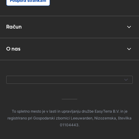
Podpora strankam
Račun
O nas
To spletno mesto je v lasti in upravljanju družbe EasyTerra B.V. in je
registrirano pri Gospodarski zbornici Leeuwarden, Nizozemska, številka
01104443.