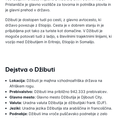
Pristanišče je glavno vozlišče za tovorna in potniška plovila in
je glavni prehod v državo.
Džibuti je dostopen tudi po cesti, z glavno avtocesto, ki
državo povezuje z Etiopijo. Cesta je v dobrem stanju in je
priljubljena pot tako za turiste kot domačine. V Džibuti je
mogoče potovati tudi z ladjo, s številnimi trajektnimi linijami, ki
vozijo med Džibutijem in Eritrejo, Etiopijo in Somalijo.
Dejstva o Džibuti
Lokacija:
Džibuti je majhna vzhodnoafriška država na
Afriškem rogu.
Prebivalstvo:
Džibuti ima približno 942.333 prebivalcev.
Glavno mesto:
Glavno mesto Džibutija je Djibouti City.
Valuta:
Uradna valuta Džibutija je džibutijski frank (DJF).
Jeziki:
Uradna jezika Džibutija sta arabščina in francoščina.
Podnebje:
Džibuti ima vroče puščavsko podnebje z zelo