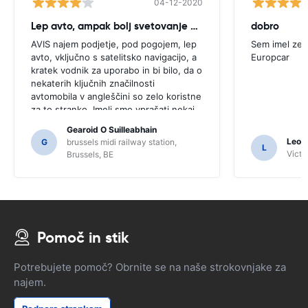
04-12-2020
Lep avto, ampak bolj svetovanje potrebno
dobro
AVIS najem podjetje, pod pogojem, lep
Sem imel zel
avto, vključno s satelitsko navigacijo, a
Europcar
kratek vodnik za uporabo in bi bilo, da o
nekaterih ključnih značilnosti
avtomobila v angleščini so zelo koristne
za to stranko. Imeli smo vprašati nekaj
domačinov za usmerjanje in samo za, ki
Gearoid O Suilleabhain
jih morda ne bi pogruntal funkcije SAT
Leon
G
brussels midi railway station,
L
NAV.
Victor
Brussels, BE
Pomoč in stik
Potrebujete pomoč? Obrnite se na naše strokovnjake za
najem.