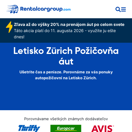
Zľava až do výšky 20% na prenájom áut po celom svete
Táto akcia platí do 11. augusta 2026 - využite ju ešte
dnes!
Letisko Zürich Požičovňa
áut
Ušetrite čas a peniaze. Porovnáme za vás ponuky
autopožičovní na Letisko Zürich.
Porovnávame všetkých známych dodávateľov