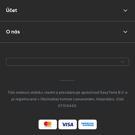
Účet
O nás
Túto webovú stránku vlastní a prevádzkuje spoločnosť EasyTerra B.V. a
je registrovaná v Obchodnej komore Leeuwarden, Holandsko, číslo
01104443.