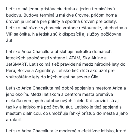
Letisko má jednu pristávaciu dráhu a jednu terminálovú
budovu. Budova terminálu má dve úrovne, pričom horná
úroveň je určená pre prílety a spodná úroveň pre odlety.
Letisko má rôzne vybavenie vrátane reštaurácie, obchodov a
VIP salónika. Na letisku sú k dispozícii aj služby požičovne
áut.
Letisko Arica Chacalluta obsluhuje niekoľko domácich
leteckých spoločností vrátane LATAM, Sky Airline a
JetSMART. Letisko má tiež pravidelné medzinárodné lety do
Peru, Bolívie a Argentíny. Letisko tiež slúži ako uzol pre
vnútroštátne lety do iných miest na severe Čile.
Letisko Arica Chacalluta má dobré spojenie s mestom Arica a
jeho okolím. Medzi letiskom a centrom mesta premáva
niekoľko verejných autobusových liniek. K dispozícii sú aj
taxíky a letisko má požičovňu áut. Letisko je tiež spojené s
mestom diaľnicou, čo umožňuje ľahký prístup do mesta a jeho
atrakcií.
Letisko Arica Chacalluta je moderné a efektívne letisko, ktoré