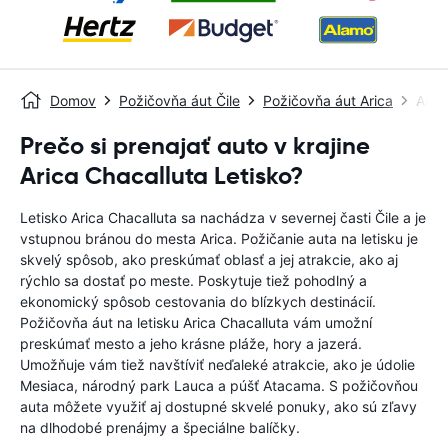
Domov
Požičovňa áut Čile
Požičovňa áut Arica
Aric
Prečo si prenajať auto v krajine
Arica Chacalluta Letisko?
Letisko Arica Chacalluta sa nachádza v severnej časti Čile a je
vstupnou bránou do mesta Arica. Požičanie auta na letisku je
skvelý spôsob, ako preskúmať oblasť a jej atrakcie, ako aj
rýchlo sa dostať po meste. Poskytuje tiež pohodlný a
ekonomický spôsob cestovania do blízkych destinácií.
Požičovňa áut na letisku Arica Chacalluta vám umožní
preskúmať mesto a jeho krásne pláže, hory a jazerá.
Umožňuje vám tiež navštíviť neďaleké atrakcie, ako je údolie
Mesiaca, národný park Lauca a púšť Atacama. S požičovňou
auta môžete využiť aj dostupné skvelé ponuky, ako sú zľavy
na dlhodobé prenájmy a špeciálne balíčky.