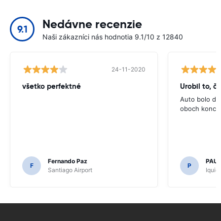
Nedávne recenzie
9.1
Naši zákazníci nás hodnotia 9.1/10 z 12840
24-11-2020
všetko perfektné
Auto bolo dob
oboch koncoc
Fernando Paz
PAUL
F
P
Santiago Airport
Iquiq