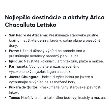
Najlepšie destinácie a aktivity Arica
Chacalluta Letisko
San Pedro de Atacama:
Preskúmajte staroveké púštne
krajiny, navštívte gejzíry, lagúny, soľné pláne a piesočné
duny.
Putre:
Užite si úžasný výhľad na pohorie Ánd a
preskúmajte neďaleký národný park Lauca.
Iquique:
Navštívte koloniálnu architektúru, pláže a múzeá.
Parinacota:
Vychutnajte si úžasnú scenériu
vysokohorských jazier, lagún a sopiek.
Jazero Chungara:
Urobte si výlet loďou po jazere a
vychutnajte si výhľad na zasnežené hory.
Pukará de Quitor:
Preskúmajte ruiny starovekej pevnosti
Inkov.
Tacna:
Navštívte staré koloniálne budovy, kostoly a múzeá.