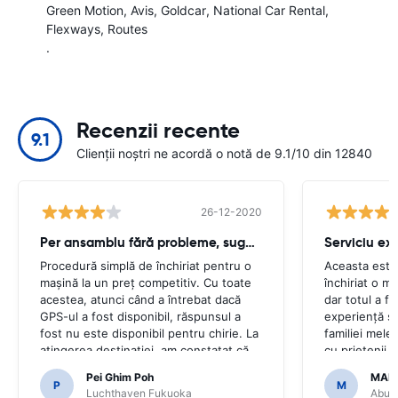
Green Motion
Avis
Goldcar
National Car Rental
Flexways
Routes
.
Recenzii recente
9.1
Clienții noștri ne acordă o notă de 9.1/10 din 12840
26-12-2020
Per ansamblu fără probleme, sughiț minor
Serviciu ex
Procedură simplă de închiriat pentru o
Aceasta este
mașină la un preț competitiv. Cu toate
închiriat o m
acestea, atunci când a întrebat dacă
dar totul a f
GPS-ul a fost disponibil, răspunsul a
experiență ș
fost nu este disponibil pentru chirie. La
familiei mele 
atingerea destinației, am constatat că
cu prietenii 
mașina a venit cu GPS.Ar fi fost
mulțumim că a
Pei Ghim Poh
MAI
groaznic dacă am fi decis să cumpărăm
ușoară.
P
M
Luchthaven Fukuoka
Abu D