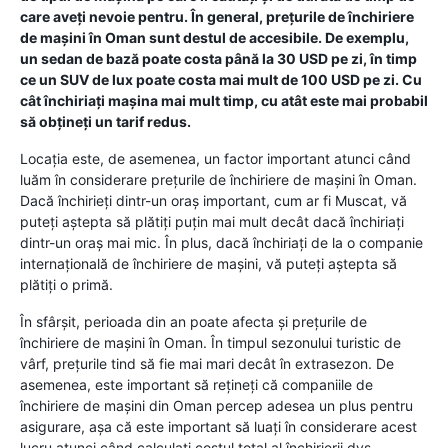
care aveți nevoie pentru. În general, prețurile de închiriere
de mașini în Oman sunt destul de accesibile. De exemplu,
un sedan de bază poate costa până la 30 USD pe zi, în timp
ce un SUV de lux poate costa mai mult de 100 USD pe zi. Cu
cât închiriați mașina mai mult timp, cu atât este mai probabil
să obțineți un tarif redus.
Locația este, de asemenea, un factor important atunci când
luăm în considerare prețurile de închiriere de mașini în Oman.
Dacă închirieți dintr-un oraș important, cum ar fi Muscat, vă
puteți aștepta să plătiți puțin mai mult decât dacă închiriați
dintr-un oraș mai mic. În plus, dacă închiriați de la o companie
internațională de închiriere de mașini, vă puteți aștepta să
plătiți o primă.
În sfârșit, perioada din an poate afecta și prețurile de
închiriere de mașini în Oman. În timpul sezonului turistic de
vârf, prețurile tind să fie mai mari decât în ​​extrasezon. De
asemenea, este important să rețineți că companiile de
închiriere de mașini din Oman percep adesea un plus pentru
asigurare, așa că este important să luați în considerare acest
lucru atunci când calculați costul total al închirierii dvs.