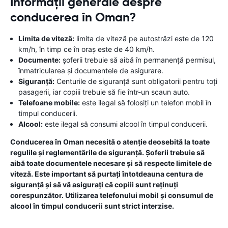
Informații generale despre
conducerea în Oman?
Limita de viteză:
limita de viteză pe autostrăzi este de 120
km/h, în timp ce în oraș este de 40 km/h.
Documente:
șoferii trebuie să aibă în permanență permisul,
înmatricularea și documentele de asigurare.
Siguranță:
Centurile de siguranță sunt obligatorii pentru toți
pasagerii, iar copiii trebuie să fie într-un scaun auto.
Telefoane mobile:
este ilegal să folosiți un telefon mobil în
timpul conducerii.
Alcool:
este ilegal să consumi alcool în timpul conducerii.
Conducerea în Oman necesită o atenție deosebită la toate
regulile și reglementările de siguranță. Șoferii trebuie să
aibă toate documentele necesare și să respecte limitele de
viteză. Este important să purtați întotdeauna centura de
siguranță și să vă asigurați că copiii sunt reținuți
corespunzător. Utilizarea telefonului mobil și consumul de
alcool în timpul conducerii sunt strict interzise.