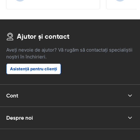
un GPS așa cum era necesar pentru a
naviga pe drumurile japoneze.
Ajutor și contact
Aveți nevoie de ajutor? Vă rugăm să contactați specialiștii
noștri în închirieri.
Asistență pentru clienți
Cont
Despre noi