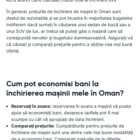
În general, prețurile de închiriere de mașini în Oman sunt
destul de rezonabile și se pot încadra în majoritatea bugetelor.
Indiferent dacă sunteți în căutarea unui sedan de bază sau a
unui SUV de lux, ar trebui să puteți găsi o mașină care să
corespundă nevoilor și bugetului dumneavoastră. Asigurați-vă
că căutați și comparați prețurile pentru a obține cea mai bună
ofertă.
Cum pot economisi bani la
închirierea mașinii mele în Oman?
Rezervați în avans:
rezervarea în avans a mașinii vă poate
ajuta să economisiți bani, deoarece tarifele pot fi mai
scumpe cu cât vă apropiați de data închirierii.
Comparați prețurile:
Cumpărăturile pentru prețurile de
închiriere de mașini sunt una dintre cele mai bune modalități
de a economisi bani. Comparați prețurile de la diferite