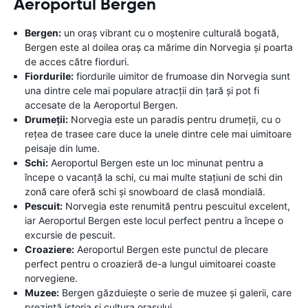
Aeroportul Bergen
Bergen:
un oraș vibrant cu o moștenire culturală bogată,
Bergen este al doilea oraș ca mărime din Norvegia și poarta
de acces către fiorduri.
Fiordurile:
fiordurile uimitor de frumoase din Norvegia sunt
una dintre cele mai populare atracții din țară și pot fi
accesate de la Aeroportul Bergen.
Drumeții:
Norvegia este un paradis pentru drumeții, cu o
rețea de trasee care duce la unele dintre cele mai uimitoare
peisaje din lume.
Schi:
Aeroportul Bergen este un loc minunat pentru a
începe o vacanță la schi, cu mai multe stațiuni de schi din
zonă care oferă schi și snowboard de clasă mondială.
Pescuit:
Norvegia este renumită pentru pescuitul excelent,
iar Aeroportul Bergen este locul perfect pentru a începe o
excursie de pescuit.
Croaziere:
Aeroportul Bergen este punctul de plecare
perfect pentru o croazieră de-a lungul uimitoarei coaste
norvegiene.
Muzee:
Bergen găzduiește o serie de muzee și galerii, care
prezintă istoria și cultura orașului.