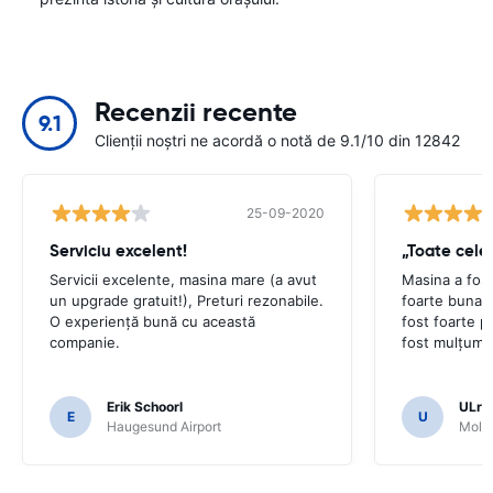
Recenzii recente
9.1
Clienții noștri ne acordă o notă de 9.1/10 din 12842
25-09-2020
Serviciu excelent!
Servicii excelente, masina mare (a avut
Masina a fost
un upgrade gratuit!), Preturi rezonabile.
foarte buna. 
O experiență bună cu această
fost foarte p
companie.
fost mulțumiț
Erik Schoorl
ULric
E
U
Haugesund Airport
Molde