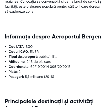
regiunea. Cu locația sa convenabilă și gama largă de servicii și
facilități, este o alegere populară pentru călătorii care doresc
să exploreze zona.
Informații despre Aeroportul Bergen
Cod IATA:
BGO
Codul ICAO:
ENBR
Tipul de aeroport:
public/militar
Altitudine:
246 de picioare
Coordonate:
60°19′00″N 005°20′00″E
Piste:
2
Pasageri:
5,1 milioane (2018)
Principalele destinații și activități