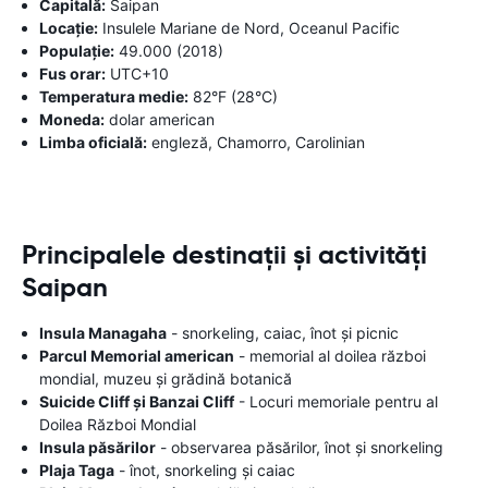
Capitală:
Saipan
Locație:
Insulele Mariane de Nord, Oceanul Pacific
Populație:
49.000 (2018)
Fus orar:
UTC+10
Temperatura medie:
82°F (28°C)
Moneda:
dolar american
Limba oficială:
engleză, Chamorro, Carolinian
Principalele destinații și activități
Saipan
Insula Managaha
- snorkeling, caiac, înot și picnic
Parcul Memorial american
- memorial al doilea război
mondial, muzeu și grădină botanică
Suicide Cliff și Banzai Cliff
- Locuri memoriale pentru al
Doilea Război Mondial
Insula păsărilor
- observarea păsărilor, înot și snorkeling
Plaja Taga
- înot, snorkeling și caiac