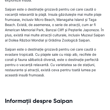
exploreze insula.
Saipan este o destinație grozavă pentru cei care caută o
vacanță relaxantă la plajă. Insula găzduiește mai multe plaje
frumoase, inclusiv Micro Beach, Managaha Island și Taga
Beach. Există, de asemenea, o serie de atracții, cum ar fi
American Memorial Park, Banzai Cliff și Peșterile Japoneze. În
plus, există mai multe atracții culturale, inclusiv Muzeul Saipan
al Doilea Război Mondial și Grădina Zoologică Saipan.
Saipan este o destinație grozavă pentru cei care caută o
evadare tropicală. Cu plajele sale cu nisip alb, recifele de
corali și fauna sălbatică diversă, este o destinație perfectă
pentru o vacanță relaxantă. Cu varietatea sa de stațiuni,
restaurante și atracții, există ceva pentru toată lumea pe
această insulă frumoasă.
Informații despre Saipan