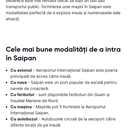
deoarece este mai rentabil decât să luați un taxi sau
transportul public. Închirierea unei mașini în Saipan este
modalitatea perfectă de a explora insula și numeroasele sale
atracții.
Cele mai bune modalități de a intra
în Saipan
Cu avionul
- Aeroportul Internațional Saipan este poarta
principală de acces către insulă.
Cu nava
- Saipan este un port popular de escală pentru
navele de croazieră.
Cu feribotul
- sunt disponibile feriboturi din Guam și
Insulele Mariane de Nord.
Cu mașina
- Mașinile pot fi închiriate la Aeroportul
Internațional Saipan.
Cu autobuzul
- Autobuzele circulă de la aeroport către
diferite locații de pe insulă.