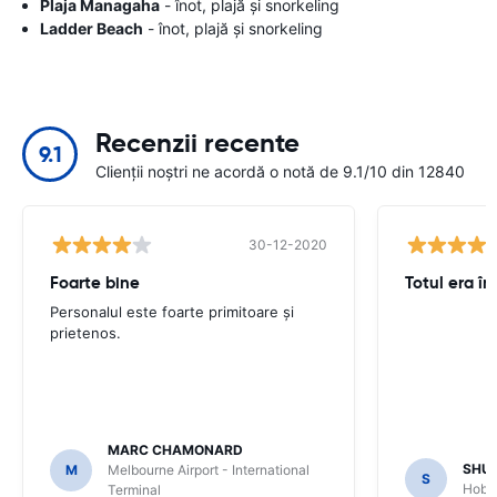
Plaja Managaha
- înot, plajă și snorkeling
Ladder Beach
- înot, plajă și snorkeling
Recenzii recente
9.1
Clienții noștri ne acordă o notă de 9.1/10 din 12840
30-12-2020
Foarte bine
Totul era în
Personalul este foarte primitoare și
prietenos.
MARC CHAMONARD
SHU
M
Melbourne Airport - International
S
Hobar
Terminal