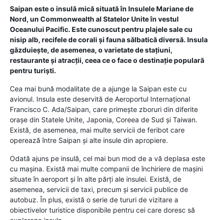
Saipan este o insulă mică situată în Insulele Mariane de
Nord, un Commonwealth al Statelor Unite în vestul
Oceanului Pacific. Este cunoscut pentru plajele sale cu
nisip alb, recifele de corali și fauna sălbatică diversă. Insula
găzduiește, de asemenea, o varietate de stațiuni,
restaurante și atracții, ceea ce o face o destinație populară
pentru turiști.
Cea mai bună modalitate de a ajunge la Saipan este cu
avionul. Insula este deservită de Aeroportul Internațional
Francisco C. Ada/Saipan, care primește zboruri din diferite
orașe din Statele Unite, Japonia, Coreea de Sud și Taiwan.
Există, de asemenea, mai multe servicii de feribot care
operează între Saipan și alte insule din apropiere.
Odată ajuns pe insulă, cel mai bun mod de a vă deplasa este
cu mașina. Există mai multe companii de închiriere de mașini
situate în aeroport și în alte părți ale insulei. Există, de
asemenea, servicii de taxi, precum și servicii publice de
autobuz. În plus, există o serie de tururi de vizitare a
obiectivelor turistice disponibile pentru cei care doresc să