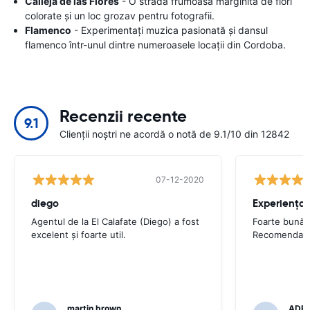
Calleja de las Flores
- O stradă frumoasă mărginită de flori
colorate și un loc grozav pentru fotografii.
Flamenco
- Experimentați muzica pasionată și dansul
flamenco într-unul dintre numeroasele locații din Cordoba.
Recenzii recente
9.1
Clienții noștri ne acordă o notă de 9.1/10 din 12842
07-12-2020
diego
Experiența 
Agentul de la El Calafate (Diego) a fost
Foarte bună 
excelent și foarte util.
Recomendadí
martin brown
ADRI