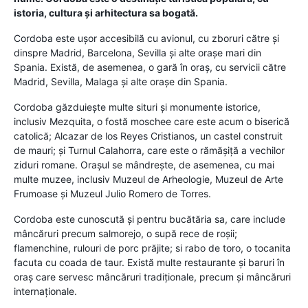
istoria, cultura și arhitectura sa bogată.
Cordoba este ușor accesibilă cu avionul, cu zboruri către și
dinspre Madrid, Barcelona, ​​Sevilla și alte orașe mari din
Spania. Există, de asemenea, o gară în oraș, cu servicii către
Madrid, Sevilla, Malaga și alte orașe din Spania.
Cordoba găzduiește multe situri și monumente istorice,
inclusiv Mezquita, o fostă moschee care este acum o biserică
catolică; Alcazar de los Reyes Cristianos, un castel construit
de mauri; și Turnul Calahorra, care este o rămășiță a vechilor
ziduri romane. Orașul se mândrește, de asemenea, cu mai
multe muzee, inclusiv Muzeul de Arheologie, Muzeul de Arte
Frumoase și Muzeul Julio Romero de Torres.
Cordoba este cunoscută și pentru bucătăria sa, care include
mâncăruri precum salmorejo, o supă rece de roșii;
flamenchine, rulouri de porc prăjite; si rabo de toro, o tocanita
facuta cu coada de taur. Există multe restaurante și baruri în
oraș care servesc mâncăruri tradiționale, precum și mâncăruri
internaționale.