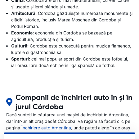
Clima:
Cordoba are un climat mediteranean, cu veri calde
și uscate și ierni blânde și umede.
Arhitectură:
Cordoba găzduiește numeroase monumente și
clădiri istorice, inclusiv Marea Moschee din Cordoba și
Podul Roman.
Economie:
economia din Cordoba se bazează pe
agricultură, producție și turism.
Cultură:
Cordoba este cunoscută pentru muzica flamenco,
luptele și gastronomia sa.
Sporturi:
cel mai popular sport din Cordoba este fotbalul,
iar orașul are două echipe în liga spaniolă de fotbal.
Companii de închirieri auto în și în
jurul Córdoba
Dacă sunteți în căutarea unei mașini de închiriat în Argentina,
dar într-un alt oraș decât Córdoba, vă rugăm să faceți clic pe
pagina
Închiriere auto Argentina
, unde puteți alege în ce oraș
din Argentina doriți să închiriați o mașină.