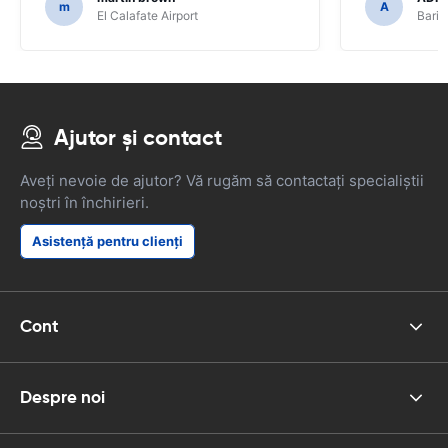
m
A
El Calafate Airport
Baril
Ajutor și contact
Aveți nevoie de ajutor? Vă rugăm să contactați specialiștii
noștri în închirieri.
Asistență pentru clienți
Cont
Despre noi