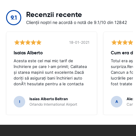
Recenzii recente
9.1
Clienții noștri ne acordă o notă de 9.1/10 din 12842
18-01-2021
Isaias Alberto
Cum era de
Acesta este cel mai mic tarif de
Totul era așa
închiriere pe care l-am primit; Calitatea
surpriza.Reve
și starea mașinii sunt excelente.Dacă
Cancun a fost
doriți să asigurați bani închirieri auto
lucrările pen
donÂ't hesutate pentru a le contacta
fost tratate 
Isaias Alberto Beltran
Alex
I
A
Orlando International Airport
Cancu