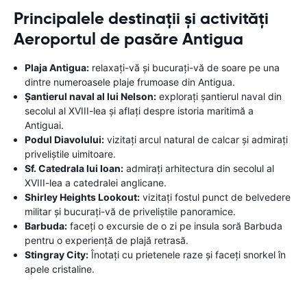
Principalele destinații și activități
Aeroportul de pasăre Antigua
Plaja Antigua:
relaxați-vă și bucurați-vă de soare pe una
dintre numeroasele plaje frumoase din Antigua.
Șantierul naval al lui Nelson:
explorați șantierul naval din
secolul al XVIII-lea și aflați despre istoria maritimă a
Antiguai.
Podul Diavolului:
vizitați arcul natural de calcar și admirați
priveliștile uimitoare.
Sf. Catedrala lui Ioan:
admirați arhitectura din secolul al
XVIII-lea a catedralei anglicane.
Shirley Heights Lookout:
vizitați fostul punct de belvedere
militar și bucurați-vă de priveliștile panoramice.
Barbuda:
faceți o excursie de o zi pe insula soră Barbuda
pentru o experiență de plajă retrasă.
Stingray City:
Înotați cu prietenele raze și faceți snorkel în
apele cristaline.