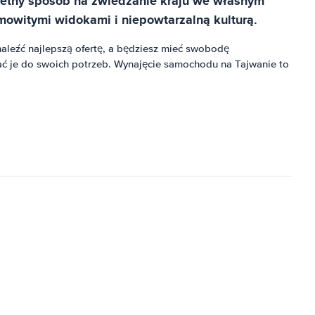
wietny sposób na zwiedzanie kraju we własnym
mowitymi widokami i niepowtarzalną kulturą.
leźć najlepszą ofertę, a będziesz mieć swobodę
 je do swoich potrzeb. Wynajęcie samochodu na Tajwanie to