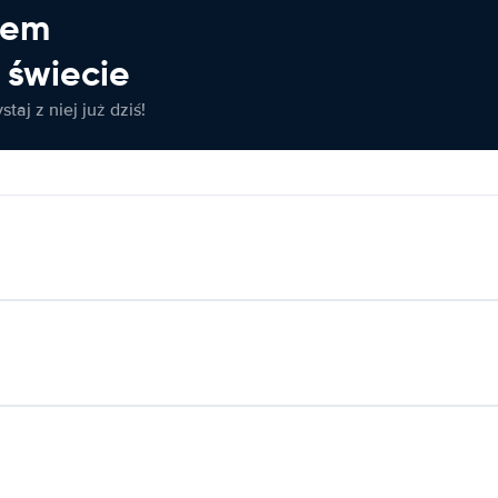
jem
świecie
taj z niej już dziś!