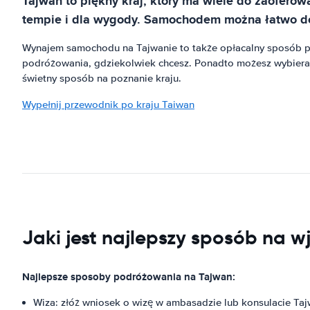
Tajwan to piękny kraj, który ma wiele do zaofer
tempie i dla wygody. Samochodem można łatwo dotr
Wynajem samochodu na Tajwanie to także opłacalny sposób po
podróżowania, gdziekolwiek chcesz. Ponadto możesz wybiera
świetny sposób na poznanie kraju.
Wypełnij przewodnik po kraju Taiwan
Jaki jest najlepszy sposób na w
Najlepsze sposoby podróżowania na Tajwan:
Wiza: złóż wniosek o wizę w ambasadzie lub konsulacie Taj