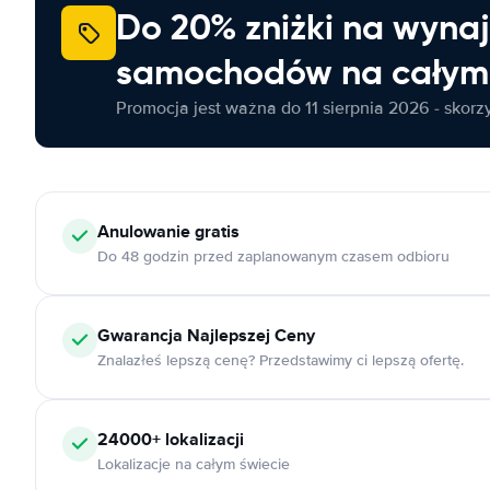
Do 20% zniżki na wyna
samochodów na całym 
Promocja jest ważna do 11 sierpnia 2026 - skorzys
Anulowanie
gratis
Do 48 godzin przed zaplanowanym czasem odbioru
Gwarancja Najlepszej Ceny
Znalazłeś lepszą cenę? Przedstawimy ci lepszą ofertę.
24000+
lokalizacji
Lokalizacje na całym świecie