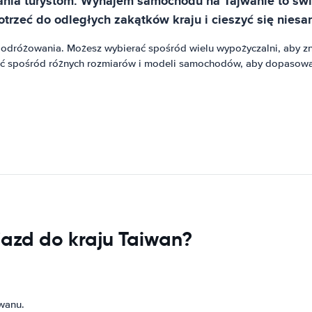
owania turystom. Wynajem samochodu na Tajwanie to ś
zeć do odległych zakątków kraju i cieszyć się niesa
dróżowania. Możesz wybierać spośród wielu wypożyczalni, aby zna
ć spośród różnych rozmiarów i modeli samochodów, aby dopasować
jazd do kraju Taiwan?
wanu.