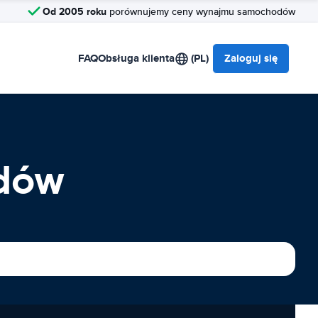
Od 2005 roku
porównujemy ceny wynajmu samochodów
FAQ
Obsługa klienta
(PL)
Zaloguj się
dów