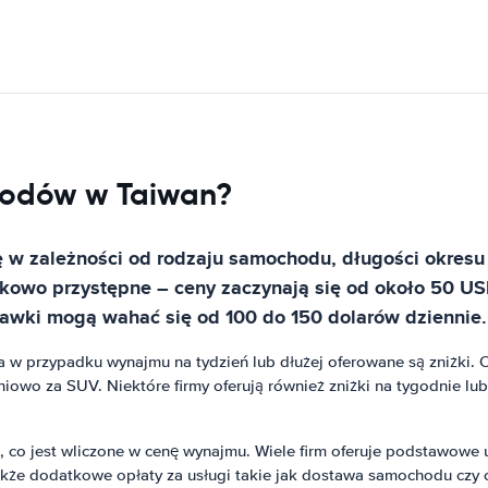
hodów w Taiwan?
w zależności od rodzaju samochodu, długości okresu w
owo przystępne – ceny zaczynają się od około 50 U
tawki mogą wahać się od 100 do 150 dolarów dziennie.
a w przypadku wynajmu na tydzień lub dłużej oferowane są zniżki
wo za SUV. Niektóre firmy oferują również zniżki na tygodnie lub 
co jest wliczone w cenę wynajmu. Wiele firm oferuje podstawowe u
akże dodatkowe opłaty za usługi takie jak dostawa samochodu czy o