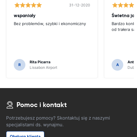
31-12-2020
wspaniały
Świetna ja
Bez problemów, szybki i ekonomiczny
Bardzo konku
od trałera 
Rita Picarra
Anth
R
A
Lissabon Airport
Dubli
Pomoc i kontakt
Potrzebujesz pomocy? Skontaktuj się z naszymi
specjalistami ds. wynajmu.
Obsługa klienta