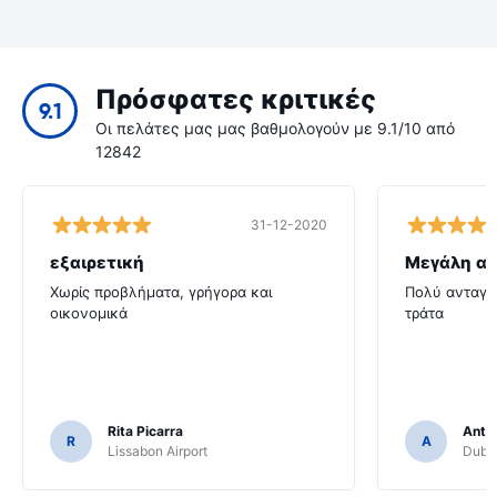
Πρόσφατες κριτικές
9.1
Οι πελάτες μας μας βαθμολογούν με 9.1/10 από
12842
31-12-2020
εξαιρετική
Μεγάλη αξ
Χωρίς προβλήματα, γρήγορα και
Πολύ ανταγων
οικονομικά
τράτα
Rita Picarra
Anth
R
A
Lissabon Airport
Dubli