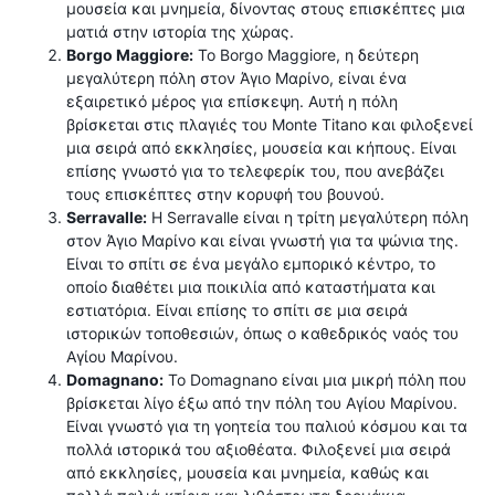
μουσεία και μνημεία, δίνοντας στους επισκέπτες μια
ματιά στην ιστορία της χώρας.
Borgo Maggiore:
Το Borgo Maggiore, η δεύτερη
μεγαλύτερη πόλη στον Άγιο Μαρίνο, είναι ένα
εξαιρετικό μέρος για επίσκεψη. Αυτή η πόλη
βρίσκεται στις πλαγιές του Monte Titano και φιλοξενεί
μια σειρά από εκκλησίες, μουσεία και κήπους. Είναι
επίσης γνωστό για το τελεφερίκ του, που ανεβάζει
τους επισκέπτες στην κορυφή του βουνού.
Serravalle:
Η Serravalle είναι η τρίτη μεγαλύτερη πόλη
στον Άγιο Μαρίνο και είναι γνωστή για τα ψώνια της.
Είναι το σπίτι σε ένα μεγάλο εμπορικό κέντρο, το
οποίο διαθέτει μια ποικιλία από καταστήματα και
εστιατόρια. Είναι επίσης το σπίτι σε μια σειρά
ιστορικών τοποθεσιών, όπως ο καθεδρικός ναός του
Αγίου Μαρίνου.
Domagnano:
Το Domagnano είναι μια μικρή πόλη που
βρίσκεται λίγο έξω από την πόλη του Αγίου Μαρίνου.
Είναι γνωστό για τη γοητεία του παλιού κόσμου και τα
πολλά ιστορικά του αξιοθέατα. Φιλοξενεί μια σειρά
από εκκλησίες, μουσεία και μνημεία, καθώς και