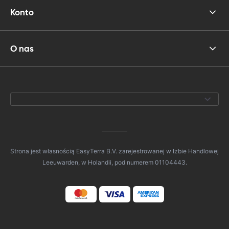
Konto
O nas
Strona jest własnością EasyTerra B.V. zarejestrowanej w Izbie Handlowej
Leeuwarden, w Holandii, pod numerem 01104443.