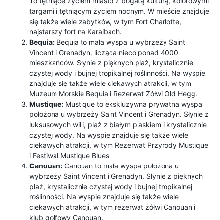
To tętniące życiem miasto z bogatą kulturą, kolorowymi
targami i tętniącym życiem nocnym. W mieście znajduje
się także wiele zabytków, w tym Fort Charlotte,
najstarszy fort na Karaibach.
Bequia:
Bequia to mała wyspa u wybrzeży Saint
Vincent i Grenadyn, licząca nieco ponad 4000
mieszkańców. Słynie z pięknych plaż, krystalicznie
czystej wody i bujnej tropikalnej roślinności. Na wyspie
znajduje się także wiele ciekawych atrakcji, w tym
Muzeum Morskie Bequia i Rezerwat Żółwi Old Hegg.
Mustique:
Mustique to ekskluzywna prywatna wyspa
położona u wybrzeży Saint Vincent i Grenadyn. Słynie z
luksusowych willi, plaż z białym piaskiem i krystalicznie
czystej wody. Na wyspie znajduje się także wiele
ciekawych atrakcji, w tym Rezerwat Przyrody Mustique
i Festiwal Mustique Blues.
Canouan:
Canouan to mała wyspa położona u
wybrzeży Saint Vincent i Grenadyn. Słynie z pięknych
plaż, krystalicznie czystej wody i bujnej tropikalnej
roślinności. Na wyspie znajduje się także wiele
ciekawych atrakcji, w tym rezerwat żółwi Canouan i
klub golfowy Canouan.