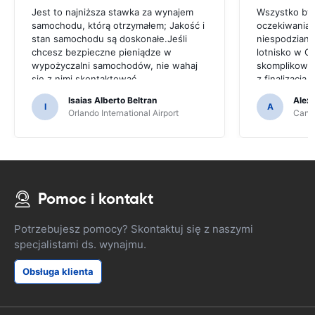
Jest to najniższa stawka za wynajem
Wszystko był
samochodu, którą otrzymałem; Jakość i
oczekiwaniam
stan samochodu są doskonałe.Jeśli
niespodziane
chcesz bezpieczne pieniądze w
lotnisko w C
wypożyczalni samochodów, nie wahaj
skomplikowa
się z nimi skontaktować
z finalizacj
w nieprofesj
Isaias Alberto Beltran
Alex
I
A
Orlando International Airport
Cancu
Pomoc i kontakt
Potrzebujesz pomocy? Skontaktuj się z naszymi
specjalistami ds. wynajmu.
Obsługa klienta