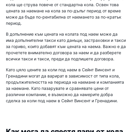
кола ще струва повече от стандартна кола. Освен това
цената за наемане на кола за по-дълъг период от време
може да бъде по-рентабилна от наемането за по-кратък
период.
В допълнение към цената на колата под наем може да
има допълнителни такси като данъци, застраховки и такси
за гориво, които добавят към цената на наема. Важно е да
прочетете внимателно договора за наем и да разберете
всички такси и такси, преди да подпишете договора.
Като цяло цените за коли под наем в Сейнт Винсент и
Гренадини могат да варират в зависимост от типа кола,
продължителността на периода на наемане и компанията
за наемане. Като пазарувате и сравнявате цени от
различни компании, е възможно да намерите добра
сделка за коли под наем в Сейнт Винсент и Гренадини.
Как мога да спестя пари от кола