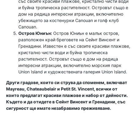
със своите красиви плажове, кристално чисти води
и буйна тропическа растителност. Островът също е
дом на редица интересни атракции, включително
убежището за костенурки Canouan и голф клуб
Canouan.
Остров Юниън:
Остров Юниън е малък остров,
разположен край бреговете на Сейнт Винсент и
Гренадини. Известен е със своите красиви плажове,
кристално чисти води и буйна тропическа
растителност. Островът също е дом на редица
интересни атракции, включително морския парк
Union Island и художествената галерия Union Island.
Други градове, които си струва да споменем, включват
Mayreau, Chateaubelair и Petit St. Vincent, всички от
които предлагат красиви плажове и набор от дейности.
Където и да отидете в Сейнт Винсент и Гренадини, със
сигурност ще имате незабравимо преживяване.