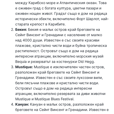
между Карибско море и Атлантическия океан. Това
е оживен град с богата култура, цветни пазари и
оживен нощен живот. Градът също е дом на редица
исторически обекти, включително Форт Шарлот, най-
старата крепост в Карибите.
Бекия:
Бекия е малък остров край бреговете на
Сейнт Винсент и Гренадини с население от малко
над 4000 души. Известен е със своите красиви
плажове, кристално чисти води и буйна тропическа
растителност. Островът също е дом на редица
интересни атракции, включително морския музей
Bequia и резерватът за костенурки Old Hegg.
Mustique:
Mustique е изключителен частен остров,
разположен край бреговете на Сейнт Винсент и
Гренадини. Известен е със своите луксозни вили,
бели пясъчни плажове и кристално чисти води.
Островът също е дом на редица интересни
атракции, включително резервата за диви животни
Mustique и Mustique Blues Festival.
Кануан:
Кануан е малък остров, разположен край
бреговете на Сейнт Винсент и Гренадини. Известен е