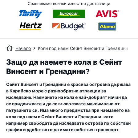
Сравняваме всички известни доставчици
Начало
Коли под наем Сейнт Винсент и Гренадини
Защо да наемете кола в Сейнт
Винсент и Гренадини?
Сейнт Винсент и Гренадини е красива островна държава
в Карибско море с разнообразни атракции за
изследване. Наемането на кола е най-добрият начин да
се придвижвате и да се възползвате максимално от
пътуването си. Има много предимства при наемането на
кола под наем в Сейнт Винсент и Гренадини, като
например свободата да изследвате острова по собствен
график и удобството да имате собствен транспорт.