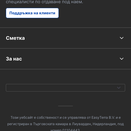
специалисти по отдаване под наем.
Поддръжка на клиенти
Сметка
За нас
Този уебсайт е собственост и се управлява от EasyTerra B.V. и е
регистриран в Търговската камара в Лиуварден, Нидерландия, под
номер 01104443.