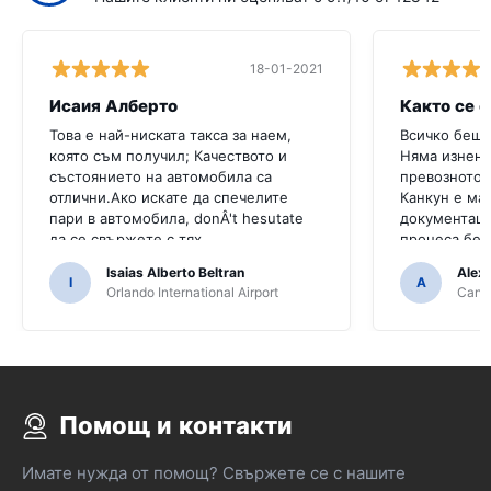
18-01-2021
Исаия Алберто
Както се 
Това е най-ниската такса за наем,
Всичко беше
която съм получил; Качеството и
Няма изнена
състоянието на автомобила са
превозното 
отлични.Ако искате да спечелите
Канкун е ма
пари в автомобила, donÂ't hesutate
документаци
да се свържете с тях
процеса бе
непрофесио
Isaias Alberto Beltran
Alex
I
A
Orlando International Airport
Cancu
Помощ и контакти
Имате нужда от помощ? Свържете се с нашите