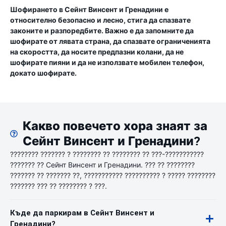
Шофирането в Сейнт Винсент и Гренадини е
относително безопасно и лесно, стига да спазвате
законите и разпоредбите. Важно е да запомните да
шофирате от лявата страна, да спазвате ограниченията
на скоростта, да носите предпазни колани, да не
шофирате пияни и да не използвате мобилен телефон,
докато шофирате.
Какво повечето хора знаят за
Сейнт Винсент и Гренадини?
???????? ??????? ? ???????? ?? ???????? ?? ???-???????????
??????? ?? Сейнт Винсент и Гренадини. ??? ?? ????????
??????? ?? ??????? ??, ??????????? ?????????? ? ????? ????????
??????? ??? ?? ???????? ? ???.
Къде да паркирам в Сейнт Винсент и
Гренадини?