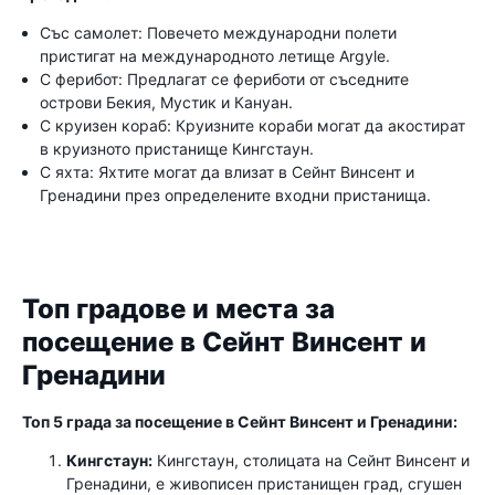
Със самолет: Повечето международни полети
пристигат на международното летище Argyle.
С ферибот: Предлагат се фериботи от съседните
острови Бекия, Мустик и Кануан.
С круизен кораб: Круизните кораби могат да акостират
в круизното пристанище Кингстаун.
С яхта: Яхтите могат да влизат в Сейнт Винсент и
Гренадини през определените входни пристанища.
Топ градове и места за
посещение в Сейнт Винсент и
Гренадини
Топ 5 града за посещение в Сейнт Винсент и Гренадини:
Кингстаун:
Кингстаун, столицата на Сейнт Винсент и
Гренадини, е живописен пристанищен град, сгушен