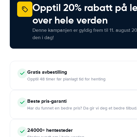
Opptil 20% rabatt på le
over hele verden
Denne kampanjen er gyldig frem til 11. august 2
den i dag!
Gratis
avbestilling
Opptil 48 timer før planlagt tid for henting
Beste pris-garanti
Har du funnet en bedre pris? Da gir vi deg et bedre tilbud
24000+
hentesteder