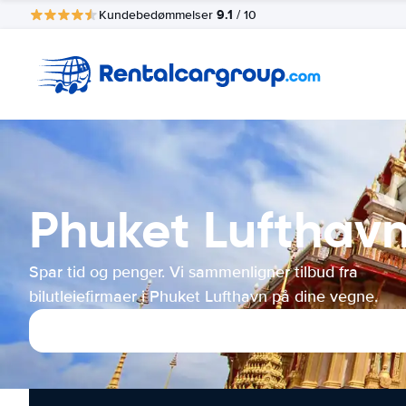
9.1
Kundebedømmelser
/ 10
Phuket Lufthavn 
Spar tid og penger. Vi sammenligner tilbud fra
bilutleiefirmaer i Phuket Lufthavn på dine vegne.