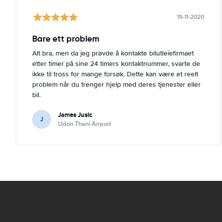
19-11-2020
Bare ett problem
Alt bra, men da jeg prøvde å kontakte bilutleiefirmaet
etter timer på sine 24 timers kontaktnummer, svarte de
ikke til tross for mange forsøk. Dette kan være et reelt
problem når du trenger hjelp med deres tjenester eller
bil.
James Jusic
J
Udon Thani Airport