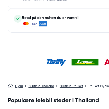
Steder rundt om i hele verden
Betal på den måten du er vant til
Hjem
Bilutleie Thailand
Bilutleie Phuket
Phuket Flypl
Populære leiebil steder i Thailand