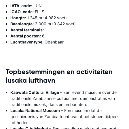
IATA-code:
LUN
ICAO-code:
FLLS
Hoogte:
1.245 m (4.082 voet)
Baanlengte:
3.000 m (9.842 voet)
Aantal terminals:
1
Aantal poorten:
6
Luchthaventype:
Openbaar
Topbestemmingen en activiteiten
lusaka lufthavn
Kabwata Cultural Village
– Een levend museum over de
traditionele Zambiaanse cultuur, met demonstraties van
traditionele muziek, dans en ambachten.
Lusaka National Museum
– Een museum dat de
geschiedenis van Zambia toont, vanaf het stenen tijdperk
tot heden.
Lusaka City Market
– Een levendige markt met een grote