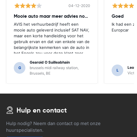
04-12-2020
Mooie auto maar meer advies nodig
Goed
AVIS het verhuurbedrijf heeft een
Ik had een z
mooie auto geleverd inclusief SAT NAV,
Europcar
maar een korte handleiding voor het
gebruik ervan en dat van enkele van de
belangrijkste kenmerken van de auto in
het Engels zou voor deze klant zeer
nuttig zijn geweest. We moesten een
Gearoid O Suilleabhain
aantal locals voor begeleiding vragen
Leon
G
brussels midi railway station,
L
en alleen daarvoor hebben we de
Victor
Brussels, BE
functies van de SAT NAV misschien niet
uitgevonden.
Hulp en contact
Hulp nodig? Neem dan contact op met onze
huurspecialisten.