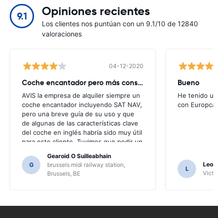
Opiniones recientes
9.1
Los clientes nos puntúan con un 9.1/10 de 12840
valoraciones
04-12-2020
Coche encantador pero más consejos necesarios
Bueno
AVIS la empresa de alquiler siempre un
He tenido un
coche encantador incluyendo SAT NAV,
con Europcar
pero una breve guía de su uso y que
de algunas de las características clave
del coche en inglés habría sido muy útil
para este cliente. Tuvimos que pedir un
número de locales para orientación y
Gearoid O Suilleabhain
sólo para que no pudimos haber
Leon
G
brussels midi railway station,
L
descubierto las funciones de la SAT
Victor
Brussels, BE
NAV.