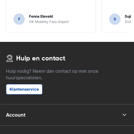
Fenna Eleveld
Suji
F
S
OK Mobility Faro Airport
Sixt 
Hulp en contact
Hulp nodig? Neem dan contact op met onze
huurspecialisten.
Klantenservice
Account