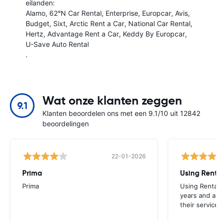
eilanden:
Alamo
62°N Car Rental
Enterprise
Europcar
Avis
Budget
Sixt
Arctic Rent a Car
National Car Rental
Hertz
Advantage Rent a Car
Keddy By Europcar
U-Save Auto Rental
.
Wat onze klanten zeggen
9.1
Klanten beoordelen ons met een 9.1/10 uit 12842
beoordelingen
22-01-2026
Prima
Using Renta
Prima
Using Rental
years and al
their service.