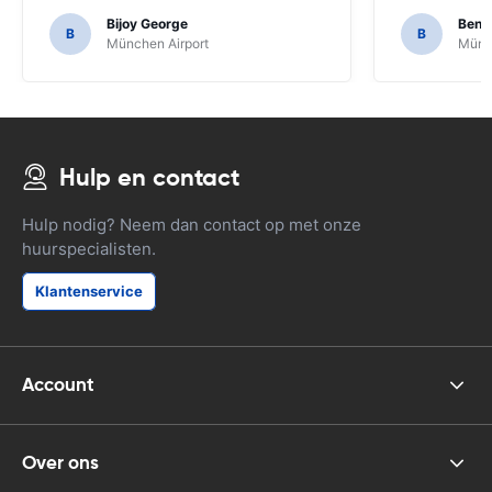
Bijoy George
Beno
B
B
München Airport
Münch
Hulp en contact
Hulp nodig? Neem dan contact op met onze
huurspecialisten.
Klantenservice
Account
Over ons