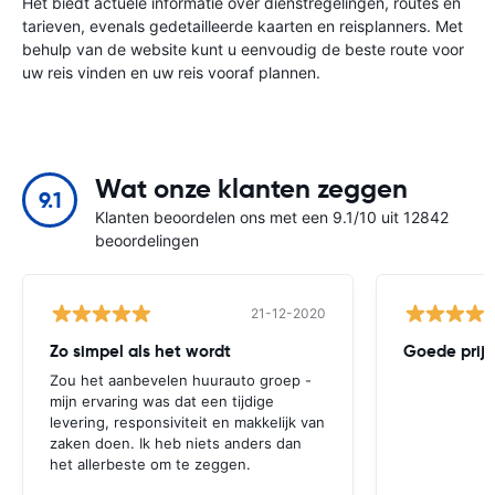
Het biedt actuele informatie over dienstregelingen, routes en
tarieven, evenals gedetailleerde kaarten en reisplanners. Met
behulp van de website kunt u eenvoudig de beste route voor
uw reis vinden en uw reis vooraf plannen.
Wat onze klanten zeggen
9.1
Klanten beoordelen ons met een 9.1/10 uit 12842
beoordelingen
21-12-2020
Zo simpel als het wordt
Goede prijs
Zou het aanbevelen huurauto groep -
mijn ervaring was dat een tijdige
levering, responsiviteit en makkelijk van
zaken doen. Ik heb niets anders dan
het allerbeste om te zeggen.