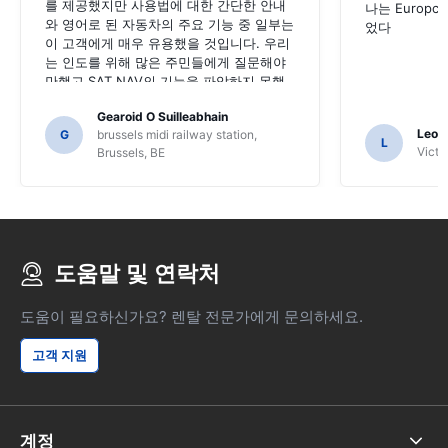
를 제공했지만 사용법에 대한 간단한 안내
나는 Europc
와 영어로 된 자동차의 주요 기능 중 일부는
었다
이 고객에게 매우 유용했을 것입니다. 우리
는 인도를 위해 많은 주민들에게 질문해야
만했고 SAT NAV의 기능을 파악하지 못했
을 수도 있습니다.
Gearoid O Suilleabhain
Leon
G
brussels midi railway station,
L
Victor
Brussels, BE
도움말 및 연락처
도움이 필요하신가요? 렌탈 전문가에게 문의하세요.
고객 지원
계정