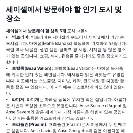
세이셸에서 방문해야 할 인기 도시 및
장소
세이셸에서 방문해야 할 상위 5개 도시:
<올>
빅토리아:
빅토리아는 세이셸의 수도이자 세이셸에서 가장 큰
도시입니다. 마헤섬(Mahé Island)의 북동쪽에 위치하고 있습니다.
국립 역사 박물관, 셀윈 셀윈-클라크 경 시장, 시계탑 등 많은 명소
가 있는 곳입니다. 쇼핑, 식사, 유흥을 즐기기에도 좋은 장소이기도
합니다.
보발롱(Beau Vallon):
보발롱(Beau Vallon)은 마헤섬 북서쪽
에 위치한 인기 있는 해변입니다. 백사장과 맑은 바닷물로 유명합
니다. 이곳에서는 스노클링, 다이빙, 카약, 윈드서핑 등 다양한 활
동을 즐길 수 있습니다. 이 지역에는 레스토랑과 바도 많이 있습니
다.
라디게:
라디게는 마헤섬 동쪽에 위치한 작은 섬입니다. 아름다
운 해변과 무성한 초목으로 유명합니다. Anse Source d'Argent 및
Anse Severe와 같은 세계에서 가장 아름다운 해변이 있는 곳입니
다. 섬에는 훌륭한 레스토랑과 상점도 있습니다.
프라슬린(Praslin):
프레슬린(Praslin)은 세이셸에서 두 번째로
큰 섬입니다. Anse Lazio 및 Anse Georgette와 같은 아름다운 해