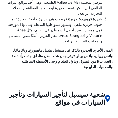
موطن لمحمية Vallee de Mai الطبيعية، وهي أحد مواقع التراث
العالمي لليونسكو. تضم الجزيرة أيضًا بعض المطاعم والمحلات
التجارية الرائعة.
جزيرة فريجيت:
جزيرة فريجيت هي جزيرة خاصة صغيرة تقع
جنوب جزيرة ماهي. وتشتهر بشواطئها المذهلة ونباتاتها المورقة.
فهي موطن لبعض أجمل الشواطئ في العالم، مثل Anse
Victorin وAnse Bourgeois. تضم الجزيرة أيضًا بعض المطاعم
والمحلات التجارية الرائعة.
المدن الأخرى الجديرة بالذكر في سيشيل تشمل ماهيبورغ، وتاكاماكا،
وآنس رويال، وآنس بوالو. توفر جميع هذه المدن مناطق جذب وأنشطة
رائعة، بدءًا من التسوق وتناول الطعام وحتى الأنشطة الشاطئية
والمحميات الطبيعية.
شعبية سيشيل لتأجير السيارات وتأجير
السيارات في مواقع