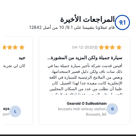
المراجعات الأخيرة
9.1
قام عملاؤنا بتقييمنا على 9.1/ 10 من أصل 12842
04-12-2020
سيارة جميلة ولكن المزيد من المشورة الل
جيد
أفيس قدمت شركة تأجير سيارة جميلة بما في
كان لي تجربة جي
ذلك سات ناف ولكن دليل قصير لاستخدامها،
وبعض من الملامح الرئيسية للسيارة في اللغة
الإنجليزية كانت مفيدة جدا لهذا العميل. كان
علينا أن نطلب من عدد من السكان المحليين
للحصول على التوجيه وفقط لذلك قد لا تكون
قد حددت وظائف سات ناف.
Gearoid O Suilleabhain
amaya
brussels midi railway station,
G
L
Airport
Brussels, BE