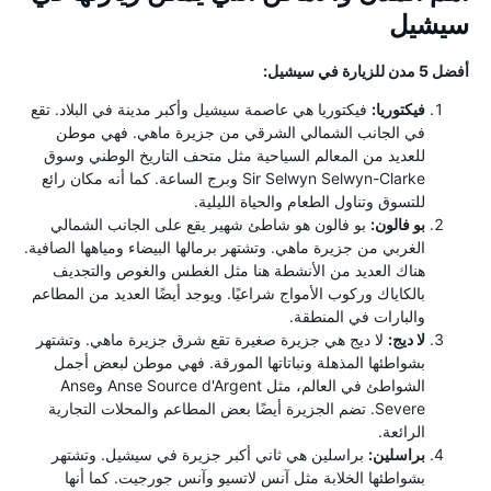
سيشيل
أفضل 5 مدن للزيارة في سيشيل:
فيكتوريا:
فيكتوريا هي عاصمة سيشيل وأكبر مدينة في البلاد. تقع
في الجانب الشمالي الشرقي من جزيرة ماهي. فهي موطن
للعديد من المعالم السياحية مثل متحف التاريخ الوطني وسوق
Sir Selwyn Selwyn-Clarke وبرج الساعة. كما أنه مكان رائع
للتسوق وتناول الطعام والحياة الليلية.
بو فالون:
بو فالون هو شاطئ شهير يقع على الجانب الشمالي
الغربي من جزيرة ماهي. وتشتهر برمالها البيضاء ومياهها الصافية.
هناك العديد من الأنشطة هنا مثل الغطس والغوص والتجديف
بالكاياك وركوب الأمواج شراعيًا. ويوجد أيضًا العديد من المطاعم
والبارات في المنطقة.
لا ديج:
لا ديج هي جزيرة صغيرة تقع شرق جزيرة ماهي. وتشتهر
بشواطئها المذهلة ونباتاتها المورقة. فهي موطن لبعض أجمل
الشواطئ في العالم، مثل Anse Source d'Argent وAnse
Severe. تضم الجزيرة أيضًا بعض المطاعم والمحلات التجارية
الرائعة.
براسلين:
براسلين هي ثاني أكبر جزيرة في سيشيل. وتشتهر
بشواطئها الخلابة مثل آنس لاتسيو وآنس جورجيت. كما أنها