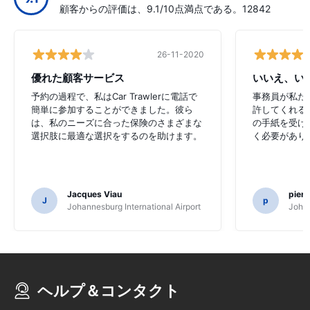
顧客からの評価は、9.1/10点満点である。12842
26-11-2020
優れた顧客サービス
いいえ、い
予約の過程で、私はCar Trawlerに電話で
事務員が私た
簡単に参加することができました。彼ら
許してくれる
は、私のニーズに合った保険のさまざまな
の手紙を受け
選択肢に最適な選択をするのを助けます。
く必要があり
Jacques Viau
pier
J
p
Johannesburg International Airport
Johan
ヘルプ＆コンタクト