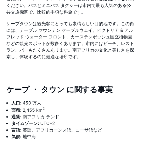
ください。バスとミニバス タクシーは市内で最も人気のある公
共交通機関で、比較的手頃な料金です。
ケープタウンは観光客にとっても素晴らしい目的地です。この街
には、テーブル マウンテン ケーブルウェイ、ビクトリア & アル
フレッド ウォーター フロント、カーステンボッシュ国立植物園
などの観光スポットが数多くあります。市内にはビーチ、レスト
ラン、バーもたくさんあります。南アフリカの文化と美しさを探
索し、体験するのに最適な場所です。
ケープ ・ タウン に関する事実
人口:
450 万人
2
面積:
2,455 km
通貨:
南アフリカ ランド
タイムゾーン:
UTC+2
言語:
英語、アフリカーンス語、コーサ語など
気候:
地中海