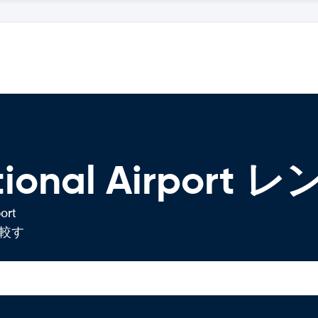
national Airpor
ort
較す