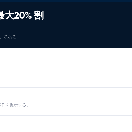
大20% 割
有効である！
条件を提示する。