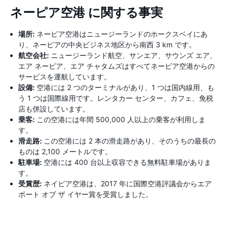
ネーピア空港 に関する事実
場所:
ネーピア空港はニュージーランドのホークスベイにあ
り、ネーピアの中央ビジネス地区から南西 3 km です。
航空会社:
ニュージーランド航空、サンエア、サウンズ エア、
エア ネーピア、エア チャタムズはすべてネーピア空港からの
サービスを運航しています。
設備:
空港には 2 つのターミナルがあり、1 つは国内線用、も
う 1 つは国際線用です。レンタカー センター、カフェ、免税
店も併設しています。
乗客:
この空港には年間 500,000 人以上の乗客が利用しま
す。
滑走路:
この空港には 2 本の滑走路があり、そのうちの最長の
ものは 2,100 メートルです。
駐車場:
空港には 400 台以上収容できる無料駐車場がありま
す。
受賞歴:
ネイピア空港は、2017 年に国際空港評議会からエア
ポート オブ ザ イヤー賞を受賞しました。