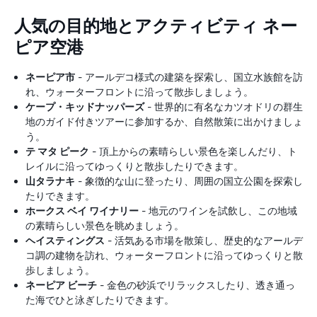
人気の目的地とアクティビティ ネー
ピア空港
ネーピア市
- アールデコ様式の建築を探索し、国立水族館を訪
れ、ウォーターフロントに沿って散歩しましょう。
ケープ・キッドナッパーズ
- 世界的に有名なカツオドリの群生
地のガイド付きツアーに参加するか、自然散策に出かけましょ
う。
テ マタ ピーク
- 頂上からの素晴らしい景色を楽しんだり、ト
レイルに沿ってゆっくりと散歩したりできます。
山タラナキ
- 象徴的な山に登ったり、周囲の国立公園を探索し
たりできます。
ホークス ベイ ワイナリー
- 地元のワインを試飲し、この地域
の素晴らしい景色を眺めましょう。
ヘイスティングス
- 活気ある市場を散策し、歴史的なアールデ
コ調の建物を訪れ、ウォーターフロントに沿ってゆっくりと散
歩しましょう。
ネーピア ビーチ
- 金色の砂浜でリラックスしたり、透き通っ
た海でひと泳ぎしたりできます。