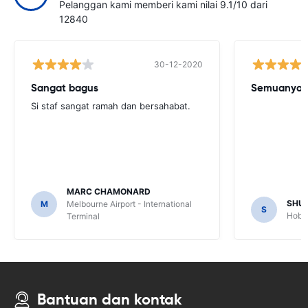
Pelanggan kami memberi kami nilai 9.1/10 dari
12840
30-12-2020
Sangat bagus
Semuanya b
Si staf sangat ramah dan bersahabat.
MARC CHAMONARD
SHU
M
Melbourne Airport - International
S
Hobar
Terminal
Bantuan dan kontak