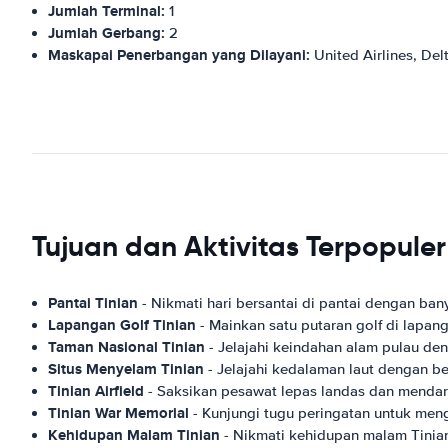
Jumlah Terminal:
1
Jumlah Gerbang:
2
Maskapai Penerbangan yang Dilayani:
United Airlines, Delt
Tujuan dan Aktivitas Terpopule
Pantai Tinian
- Nikmati hari bersantai di pantai dengan bany
Lapangan Golf Tinian
- Mainkan satu putaran golf di lapang
Taman Nasional Tinian
- Jelajahi keindahan alam pulau denga
Situs Menyelam Tinian
- Jelajahi kedalaman laut dengan be
Tinian Airfield
- Saksikan pesawat lepas landas dan mendarat
Tinian War Memorial
- Kunjungi tugu peringatan untuk meng
Kehidupan Malam Tinian
- Nikmati kehidupan malam Tinian