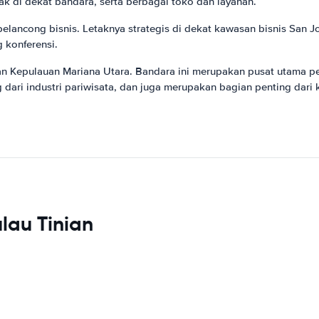
tak di dekat bandara, serta berbagai toko dan layanan.
elancong bisnis. Letaknya strategis di dekat kawasan bisnis San J
 konferensi.
n Kepulauan Mariana Utara. Bandara ini merupakan pusat utama per
dari industri pariwisata, dan juga merupakan bagian penting dari 
lau Tinian