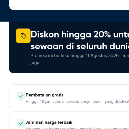
Diskon hingga 20% unt
sewaan di seluruh dun
Promosi ini berlaku hingga 11 Agustus 2026 - m
juga!
Pembatalan gratis
Hingga 48 jam sebelum waktu penjemputan yang dijadwa
Jaminan harga terbaik
Menemukan harga yang lebih murah? Kami akan memberik