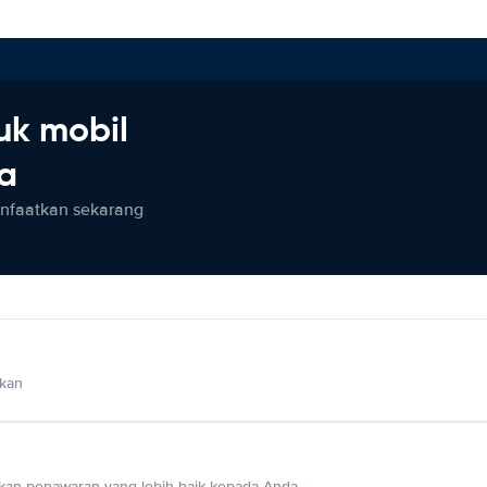
uk mobil
ia
anfaatkan sekarang
lkan
an penawaran yang lebih baik kepada Anda.