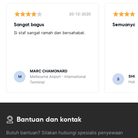
30-12-2020
Sangat bagus
Semuanya b
Si staf sangat ramah dan bersahabat.
MARC CHAMONARD
SHU
M
Melbourne Airport - International
S
Hobar
Terminal
Bantuan dan kontak
Butuh bantuan? Silakan hubungi spesialis penyewaan