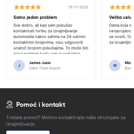
19-11-2020
Samo jedan problem
Velika uslu
Sve dobro, ali kad sam pokušao
Dama koja mi 
kontaktirati tvrtku za iznajmljivanje
nevjerojatno 
automobila nakon satima na 24-satnim
se nositi. Od 
kontaktnim brojevima, nisu odgovorili
za iznajmljiva
unatoč brojnim pokušajima. To može biti
pravi problem kada vam je potrebna
pomoć s uslugama ili automobilom.
James Jusic
Mich
J
M
Udon Thani Airport
Bangk
Pomoć i kontakt
Trebate pomoć? Molimo kontaktirajte naše stručnjake za
iznajmljivanje.