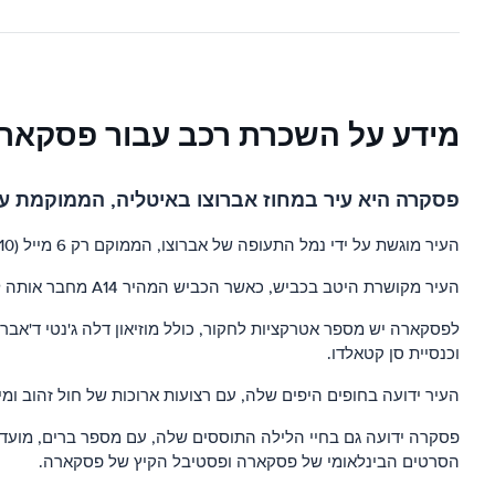
מידע על השכרת רכב עבור פסקאר
פסקרה היא עיר במחוז אברוצו באיטליה, הממוקמת על הים האדריאטי. זוהי 
העיר מוגשת על ידי נמל התעופה של אברוצו, הממוקם רק 6 מייל (10 ק"מ) ממרכז העיר. שדה התעופה מקושר לעיר בשירותי אוטובוסים ומוניות. יש גם שירותי רכבת ישירים משדה התעופה למרכז העיר.
העיר מקושרת היטב בכביש, כאשר הכביש המהיר A14 מחבר אותה לרומא והכביש המהיר A25 מחבר אותה ל-L'Aquila ו-Sulmona. ישנם גם שירותי אוטובוסים סדירים לערים אחרות באזור.
לפסקארה יש מספר אטרקציות לחקור, כולל מוזיאון דלה ג'נטי ד'אברוצ
וכנסיית סן קטאלדו.
העיר ידועה בחופים היפים שלה, עם רצועות ארוכות של חול זהוב ומים
פסקרה ידועה גם בחיי הלילה התוססים שלה, עם מספר ברים, מועדונ
הסרטים הבינלאומי של פסקארה ופסטיבל הקיץ של פסקארה.