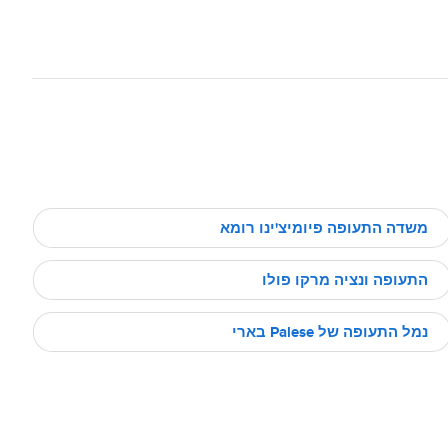
משדה התעופה פיומיצ'ינו רומא
התעופה ונציה מרקו פולו
נמל התעופה של Palese בארי