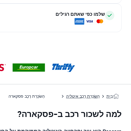
שלמו כפי שאתם רגילים
בַּיִת
הַשׂכָּרַת רֶכֶב איטליה
הַשׂכָּרַת רֶכֶב פסקארה
למה לשכור רכב ב-פסקארה?