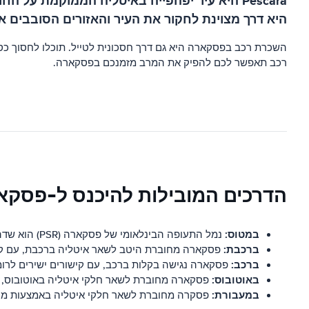
Pescara היא עיר יפהפייה באיטליה הממוקמת 
היא דרך מצוינת לחקור את העיר והאזורים הסובבים א
השכרת רכב בפסקארה היא גם דרך חסכונית לטייל. תוכלו לחסוך כס
רכב תאפשר לכם להפיק את המרב מזמנכם בפסקארה.
הדרכים המובילות להיכנס ל-פסקא
במטוס:
נמל התעופה הבינלאומי של פסקארה (PSR) הוא שדה התעופה הראשי המשרת את העיר, עם טיסות ישירות מ/אל רומא, מילאנו, נאפולי, ורונה, פאלרמו, לונדון וערים מרכזיות אחרות.
ברכבת:
פסקארה מחוברת היטב לשאר איטליה ברכבת, עם קישור
ברכב:
פסקארה נגישה בקלות ברכב, עם קישורים ישירים לרומא, 
באוטובוס:
פסקארה מחוברת לשאר חלקי איטליה באוטובוס, עם 
במעבורת:
פסקרה מחוברת לשאר חלקי איטליה באמצעות מעבורת