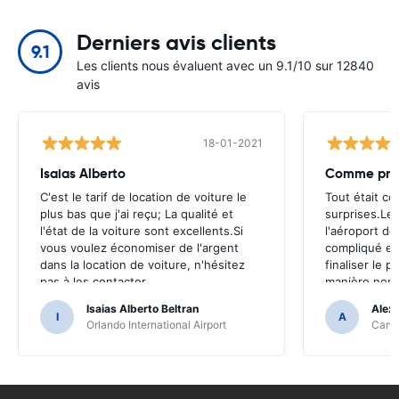
Derniers avis clients
9.1
Les clients nous évaluent avec un 9.1/10 sur 12840
avis
18-01-2021
Isaias Alberto
Comme pré
C'est le tarif de location de voiture le
Tout était c
plus bas que j'ai reçu; La qualité et
surprises.Le 
l'état de la voiture sont excellents.Si
l'aéroport d
vous voulez économiser de l'argent
compliqué et
dans la location de voiture, n'hésitez
finaliser le 
pas à les contacter
manière non 
Isaias Alberto Beltran
Alex
I
A
Orlando International Airport
Cancu