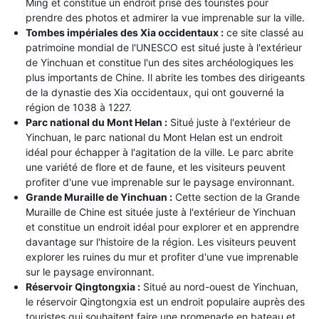
Ming et constitue un endroit prisé des touristes pour
prendre des photos et admirer la vue imprenable sur la ville.
Tombes impériales des Xia occidentaux :
ce site classé au
patrimoine mondial de l'UNESCO est situé juste à l'extérieur
de Yinchuan et constitue l'un des sites archéologiques les
plus importants de Chine. Il abrite les tombes des dirigeants
de la dynastie des Xia occidentaux, qui ont gouverné la
région de 1038 à 1227.
Parc national du Mont Helan :
Situé juste à l'extérieur de
Yinchuan, le parc national du Mont Helan est un endroit
idéal pour échapper à l'agitation de la ville. Le parc abrite
une variété de flore et de faune, et les visiteurs peuvent
profiter d'une vue imprenable sur le paysage environnant.
Grande Muraille de Yinchuan :
Cette section de la Grande
Muraille de Chine est située juste à l'extérieur de Yinchuan
et constitue un endroit idéal pour explorer et en apprendre
davantage sur l'histoire de la région. Les visiteurs peuvent
explorer les ruines du mur et profiter d'une vue imprenable
sur le paysage environnant.
Réservoir Qingtongxia :
Situé au nord-ouest de Yinchuan,
le réservoir Qingtongxia est un endroit populaire auprès des
touristes qui souhaitent faire une promenade en bateau et