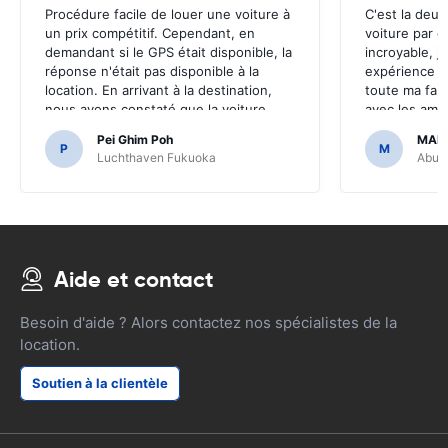
Procédure facile de louer une voiture à
C'est la deux
un prix compétitif. Cependant, en
voiture par c
demandant si le GPS était disponible, la
incroyable, j
réponse n'était pas disponible à la
expérience e
location. En arrivant à la destination,
toute ma fami
nous avons constaté que la voiture
avec les ami
était équipée du GPS.Il aurait été
de le rendre 
Pei Ghim Poh
MAI
terrible si nous avions décidé d'acheter
P
M
Luchthaven Fukuoka
Abu D
un GPS car il était nécessaire de
naviguer sur les routes japonaises.
Aide et contact
Besoin d'aide ? Alors contactez nos spécialistes de la
location.
Soutien à la clientèle