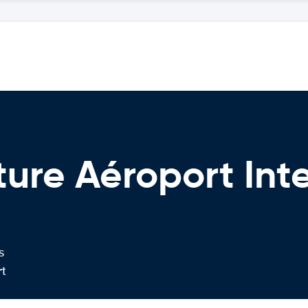
ture Aéroport Int
s
rt