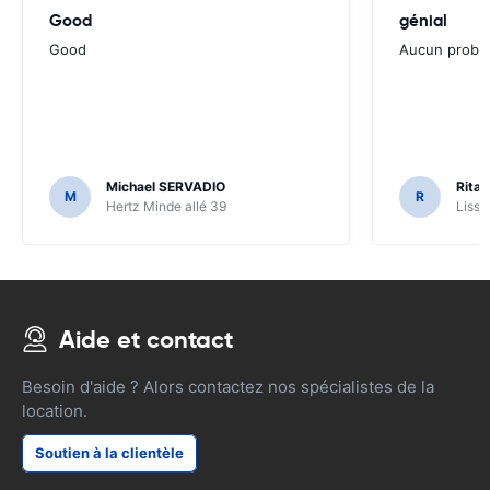
Good
génial
Good
Aucun problè
Michael SERVADIO
Rita 
M
R
Hertz Minde allé 39
Lissa
Aide et contact
Besoin d'aide ? Alors contactez nos spécialistes de la
location.
Soutien à la clientèle