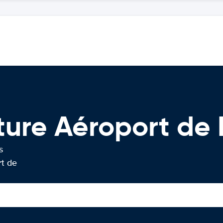
iture Aéroport 
s
rt de