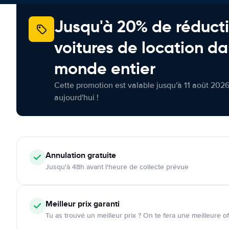
Jusqu'à 20% de réducti
voitures de location da
monde entier
Cette promotion est valable jusqu'à 11 août 2026
aujourd'hui !
Annulation
gratuite
Jusqu'à 48h avant l'heure de collecte prévue
Meilleur prix garanti
Tu as trouvé un meilleur prix ? On te fera une meilleure of