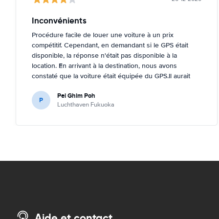
Inconvénients
Procédure facile de louer une voiture à un prix
compétitif. Cependant, en demandant si le GPS était
disponible, la réponse n'était pas disponible à la
location. En arrivant à la destination, nous avons
constaté que la voiture était équipée du GPS.Il aurait
été terrible si nous avions décidé d'acheter un GPS car
Pei Ghim Poh
il était nécessaire de naviguer sur les routes
P
Luchthaven Fukuoka
japonaises.
Aide et contact