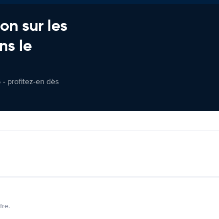
on sur les
ns le
 - profitez-en dès
fre.