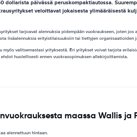
50 dollarista päivässä peruskompaktiautossa. Suurempie
usyritykset veloittavat jokaisesta ylimääräisestä kulj
yritykset tarjoavat alennuksia pidempään vuokraukseen, joten jos a
a lisäalennuksia erityistilaisuuksiin tai tiettyjen organisaatioiden j
ös valitsemastasi yrityksestä. Eri yritykset voivat tarjota erilaisia 
 ehdot huolellisesti ennen vuokrasopimuksen allekirjoittamista.
onvuokrauksesta maassa Wallis ja 
aa alennettuun hintaan.