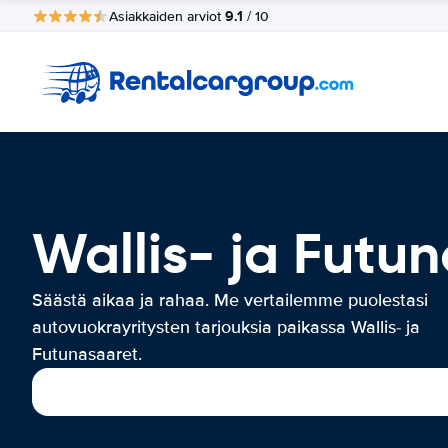
9.1
Asiakkaiden arviot
/ 10
Wallis- ja Futu
Säästä aikaa ja rahaa. Me vertailemme puolestasi
autovuokrayritysten tarjouksia paikassa Wallis- ja
Futunasaaret.