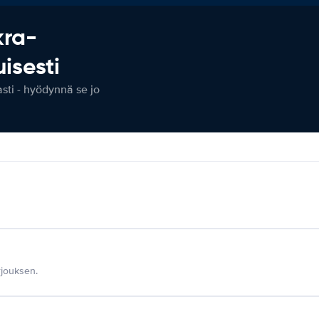
kra-
isesti
ti - hyödynnä se jo
jouksen.