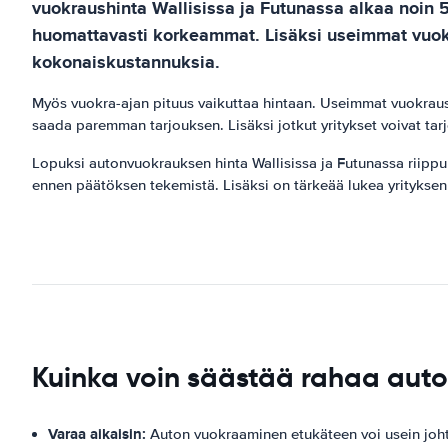
vuokraushinta Wallisissa ja Futunassa alkaa noin 
huomattavasti korkeammat. Lisäksi useimmat vuokra
kokonaiskustannuksia.
Myös vuokra-ajan pituus vaikuttaa hintaan. Useimmat vuokraus
saada paremman tarjouksen. Lisäksi jotkut yritykset voivat tarjot
Lopuksi autonvuokrauksen hinta Wallisissa ja Futunassa riippuu my
ennen päätöksen tekemistä. Lisäksi on tärkeää lukea yrityksen
Kuinka voin säästää rahaa aut
Varaa aikaisin:
Auton vuokraaminen etukäteen voi usein joht