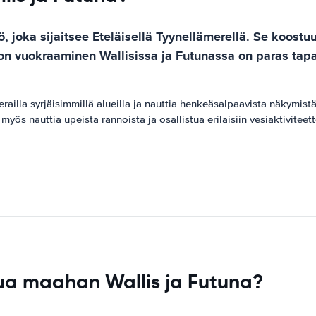
 joka sijaitsee Eteläisellä Tyynellämerellä. Se koostu
on vuokraaminen Wallisissa ja Futunassa on paras tapa t
railla syrjäisimmillä alueilla ja nauttia henkeäsalpaavista näkymistä.
myös nauttia upeista rannoista ja osallistua erilaisiin vesiaktiviteett
ua maahan Wallis ja Futuna?