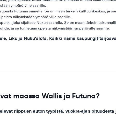
stään ympäröiville saarille.
aupunki Futunan saarella. Se on maan tärkein kulttuurikeskus, ja sie
peista näkymistään ympäröiville saarille.
punki, joka sijaitsee Nukun saarella. Se on maan tärkein uskonnolli
kohde, ja se tunnetaan upeista näkymistään ympäröiville saarille.
e, Liku ja Nuku'alofa. Kaikki nämä kaupungit tarjoavat
ovat maassa Wallis ja Futuna?
levat riippuen auton tyypistä, vuokra-ajan pituudesta 