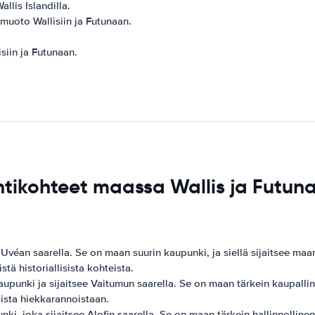
llis Islandilla.
smuoto Wallisiin ja Futunaan.
siin ja Futunaan.
tikohteet maassa Wallis ja Futun
véan saarella. Se on maan suurin kaupunki, ja siellä sijaitsee maa
stä historiallisista kohteista.
aupunki ja sijaitsee Vaitumun saarella. Se on maan tärkein kaupalli
sista hiekkarannoistaan.
i, joka sijaitsee Alofin saarella. Se on maan tärkein hallinnollinen 