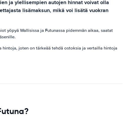
n ja ylellisempien autojen hinnat voivat olla
ettajasta lisämaksun, mikä voi lisätä vuokran
iot yöpyä Wallisissa ja Futunassa pidemmän aikaa, saatat
äsenille.
​​hintoja, joten on tärkeää tehdä ostoksia ja vertailla hintoja
Futuna?