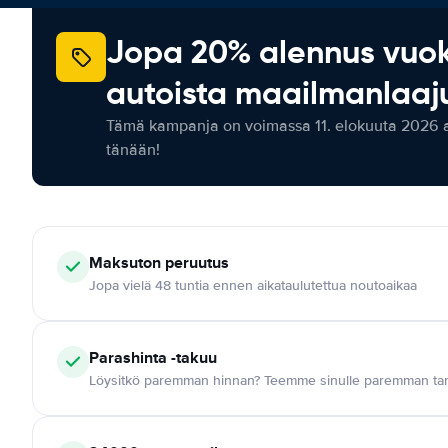
Jopa 20% alennus vuo
autoista maailmanlaaju
Tämä kampanja on voimassa 11. elokuuta 2026 as
tänään!
Maksuton
peruutus
Jopa vielä 48 tuntia ennen aikataulutettua noutoaikaa
Parashinta -takuu
Löysitkö paremman hinnan? Teemme sinulle paremman tar