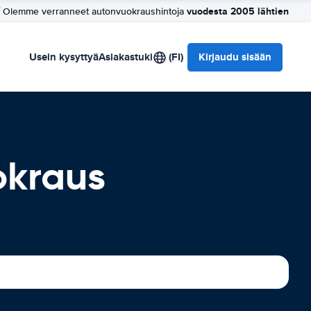
vuodesta 2005 lähtien
Olemme verranneet autonvuokraushintoja
Usein kysyttyä
Asiakastuki
(FI)
Kirjaudu sisään
okraus