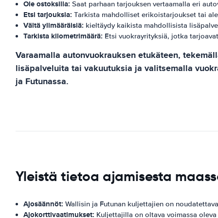
Ole ostoksilla:
Saat parhaan tarjouksen vertaamalla eri aut
Etsi tarjouksia:
Tarkista mahdolliset erikoistarjoukset tai al
Vältä ylimääräisiä:
kieltäydy kaikista mahdollisista lisäpalve
Tarkista kilometrimäärä:
Etsi vuokrayrityksiä, jotka tarjoava
Varaamalla autonvuokrauksen etukäteen, tekemällä 
lisäpalveluita tai vakuutuksia ja valitsemalla vuok
ja Futunassa.
Yleistä tietoa ajamisesta maass
Ajosäännöt:
Wallisin ja Futunan kuljettajien on noudatettava
Ajokorttivaatimukset:
Kuljettajilla on oltava voimassa oleva 