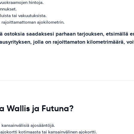
ovuokraamojen hintoja.
ennukset.
luista tai vakuutuksista.
t rajoittamattoman ajokilometrin.
ostoksia saadaksesi parhaan tarjouksen, etsimällä erik
rausyrityksen, jolla on rajoittamaton kilometrimäärä, v
a Wallis ja Futuna?
 kansainvälisiä ajosääntöjä.
ajokortti kotimaasta tai kansainvälinen ajokortti.