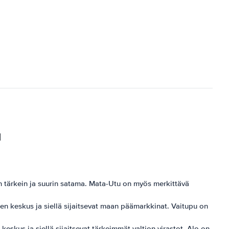
a
n tärkein ja suurin satama. Mata-Utu on myös merkittävä
nen keskus ja siellä sijaitsevat maan päämarkkinat. Vaitupu on
keskus ja siellä sijaitsevat tärkeimmät valtion virastot. Alo on