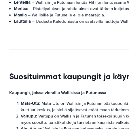
Lenteillä
– Wallisiin ja Futunaan lentää Hihifon lentoasema Wa
Meritse
– Risteilyalukset ja rahtialukset ovat tärkein kuljetu
Maalla
– Wallisille ja Futunalle ei ole maarajoja.
Lauttalla
– Uudesta Kaledoniasta on saatavilla lauttoja Walli
Suosituimmat kaupungit ja käyn
Kaupungit, joissa vierailla Wallisissa ja Futunassa
Mata-Utu:
Mata-Utu on Wallisin ja Futunan pääkaupunki U
kulttuurikeskus, ja siellä sijaitsevat eräät maan tärkeimmi
Vaitupu:
Vaitupu on Wallisin ja Futunan toiseksi suurin k
myös suosittu turistikohde ja tunnetaan kauniista valkoi
Alo:
Alo on Wallisin ja Futunan kolmanneksi suurin kaupunk