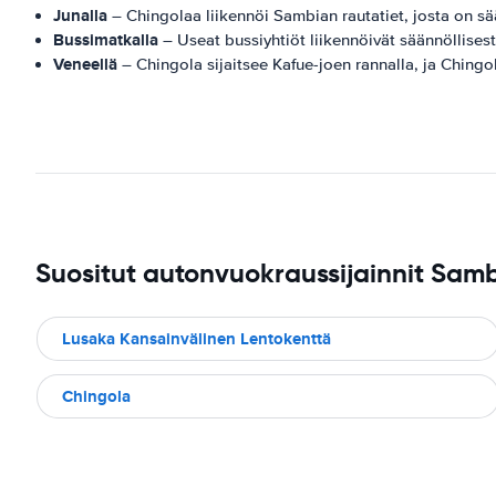
Junalla
– Chingolaa liikennöi Sambian rautatiet, josta on s
Bussimatkalla
– Useat bussiyhtiöt liikennöivät säännöllise
Veneellä
– Chingola sijaitsee Kafue-joen rannalla, ja Chingol
Suositut autonvuokraussijainnit Sam
Lusaka Kansainvälinen Lentokenttä
Chingola