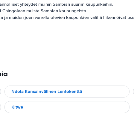
äännölliset yhteydet muihin Sambian suuriin kaupunkeihin.
sti Chingolaan muista Sambian kaupungeista.
a ja muiden joen varrella olevien kaupunkien välillä liikennöivät use
bia
Ndola Kansainvälinen Lentokenttä
Kitwe