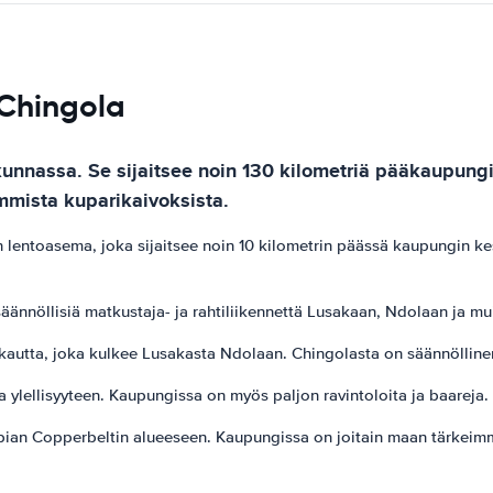
 Chingola
nnassa. Se sijaitsee noin 130 kilometriä pääkaupung
mmista kuparikaivoksista.
entoasema, joka sijaitsee noin 10 kilometrin päässä kaupungin ke
äännöllisiä matkustaja- ja rahtiliikennettä Lusakaan, Ndolaan ja m
autta, joka kulkee Lusakasta Ndolaan. Chingolasta on säännölline
 ylellisyyteen. Kaupungissa on myös paljon ravintoloita ja baareja.
mbian Copperbeltin alueeseen. Kaupungissa on joitain maan tärkeimmi