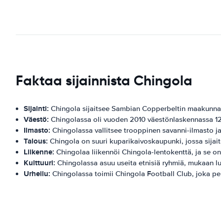
Faktaa sijainnista Chingola
Sijainti:
Chingola sijaitsee Sambian Copperbeltin maakunna
Väestö:
Chingolassa oli vuoden 2010 väestönlaskennassa 1
Ilmasto:
Chingolassa vallitsee trooppinen savanni-ilmasto j
Talous:
Chingola on suuri kuparikaivoskaupunki, jossa sijai
Liikenne:
Chingolaa liikennöi Chingola-lentokenttä, ja se 
Kulttuuri:
Chingolassa asuu useita etnisiä ryhmiä, mukaan l
Urheilu:
Chingolassa toimii Chingola Football Club, joka pe