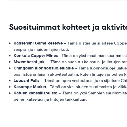
Suosituimmat kohteet ja aktivit
Kansenshi Game Reserve
– Tämä riistaalue sijaitsee Coppe
seepran ja muiden lajien koti.
Konkola Copper Mines
- Tämä on yksi maailman suurimmista 
Mwembeshi-joki
– Tämä on suosittu kalastus- ja lintujen tark
Chingolan luonnonsuojelualue
– Tämä luonnonsuojelualue sij
osallistua erilaisiin aktiviteetteihin, kuten lintujen ja pelien 
Lubushi Falls
– Tämä on upea vesiputous, joka sijaitsee Ching
Kasompe Market
- Tämä on yksi alueen suurimmista ja vilkkai
Kafuen kansallispuisto
– Tämä on yksi Sambian suurimmista kans
pelien katseluun ja lintujen tarkkailuun.