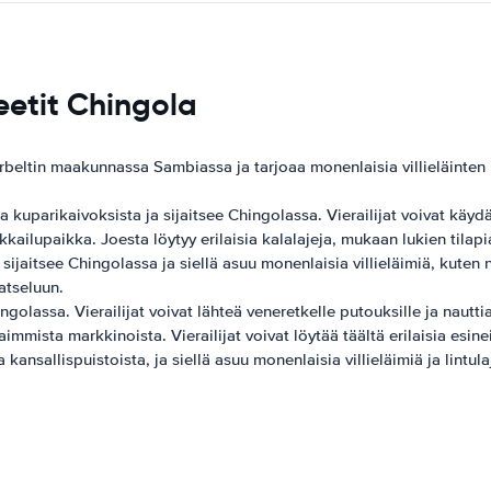
eetit Chingola
rbeltin maakunnassa Sambiassa ja tarjoaa monenlaisia ​​villieläinte
kuparikaivoksista ja sijaitsee Chingolassa. Vierailijat voivat käydä
kailupaikka. Joesta löytyy erilaisia ​​kalalajeja, mukaan lukien tilap
aitsee Chingolassa ja siellä asuu monenlaisia ​​villieläimiä, kuten no
katseluun.
olassa. Vierailijat voivat lähteä veneretkelle putouksille ja nautti
mmista markkinoista. Vierailijat voivat löytää täältä erilaisia ​​esin
allispuistoista, ja siellä asuu monenlaisia ​​villieläimiä ja lintulajej