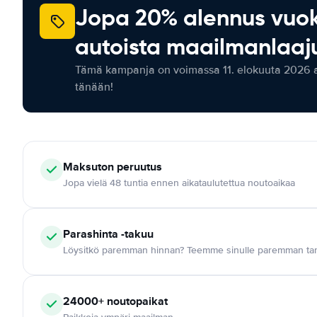
Jopa 20% alennus vuo
autoista maailmanlaaju
Tämä kampanja on voimassa 11. elokuuta 2026 as
tänään!
Maksuton
peruutus
Jopa vielä 48 tuntia ennen aikataulutettua noutoaikaa
Parashinta -takuu
Löysitkö paremman hinnan? Teemme sinulle paremman tar
24000+
noutopaikat