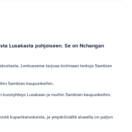
ista Lusakasta pohjoiseen. Se on Nchangan
skustasta. Lentoasema tarjoaa kotimaan lentoja Sambian
uihin Sambian kaupunkeihin.
n bussiyhteys Lusakaan ja muihin Sambian kaupunkeihin.
stä kuparikaivoksista, ja ympäröivällä alueella on paljon