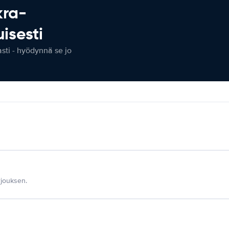
kra-
isesti
ti - hyödynnä se jo
jouksen.