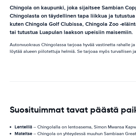
Chingola on kaupunki, joka sijaitsee Sambian Cop
Chingolasta on täydellinen tapa liikkua ja tutustua
kuten Chingola Golf Clubissa, Chingola Zoo -eläin
tai tutustua Luapulan laakson upeisiin maisemiin.
Autonvuokraus Chingolassa tarjoaa hyvää vastinetta rahalle ja
löytää alueen piilotettuja helmiä. Se tarjoaa myös turvallisen j
Suosituimmat tavat päästä pai
Lenteillä
– Chingolalla on lentoasema, Simon Mwansa Kapwe
Mateitse
– Chingola on yhteydessä muuhun Sambiaan Great E