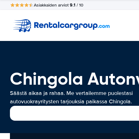
9.1
Asiakkaiden arviot
/ 10
Chingola Auton
Säästä aikaa ja rahaa. Me vertailemme puolestasi
autovuokrayritysten tarjouksia paikassa Chingola.