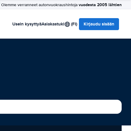
vuodesta 2005 lähtien
Olemme verranneet autonvuokraushintoja
Usein kysyttyä
Asiakastuki
(FI)
Kirjaudu sisään