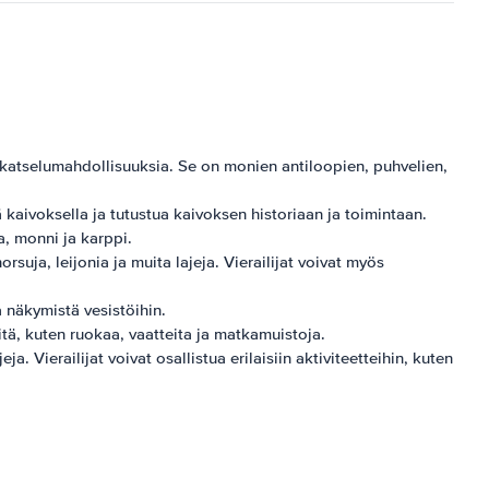
n katselumahdollisuuksia. Se on monien antiloopien, puhvelien,
 kaivoksella ja tutustua kaivoksen historiaan ja toimintaan.
ia, monni ja karppi.
rsuja, leijonia ja muita lajeja. Vierailijat voivat myös
a näkymistä vesistöihin.
eitä, kuten ruokaa, vaatteita ja matkamuistoja.
a. Vierailijat voivat osallistua erilaisiin aktiviteetteihin, kuten