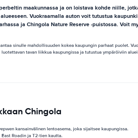
perbeltin maakunnassa ja on loistava kohde niille, jo
 alueeseen. Vuokraamalla auton voit tutustua kaupunkiin
tarhassa ja Chingola Nature Reserve -puistossa. Voit 
 antaa sinulle mahdollisuuden kokea kaupungin parhaat puolet. Vuokr
a luotettavan tavan liikkua kaupungissa ja tutustua ympäröiviin aluei
kkaan Chingola
pwen kansainvälinen lentoasema, joka sijaitsee kaupungissa.
ast Roadin ja T2-tien kautta.