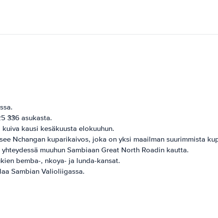
ssa.
25 336 asukasta.
a kuiva kausi kesäkuusta elokuuhun.
tsee Nchangan kuparikaivos, joka on yksi maailman suurimmista kup
on yhteydessä muuhun Sambiaan Great North Roadin kautta.
ukien bemba-, nkoya- ja lunda-kansat.
laa Sambian Valioliigassa.