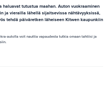
tka haluavat tutustua maahan. Auton vuokraaminen
 ja vierailla lähellä sijaitsevissa nähtävyyksissä,
myös tehdä päiväretken läheiseen Kitwen kaupunkiin
a-autolla voit nauttia vapaudesta tutkia omaan tahtiisi ja
siin.