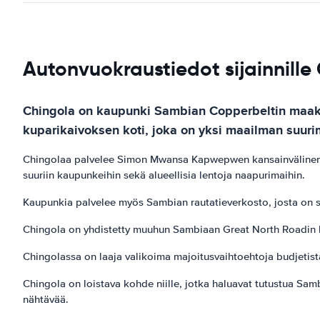
Autonvuokraustiedot sijainnille
Chingola on kaupunki Sambian Copperbeltin maaku
kuparikaivoksen koti, joka on yksi maailman suuri
Chingolaa palvelee Simon Mwansa Kapwepwen kansainvälinen l
suuriin kaupunkeihin sekä alueellisia lentoja naapurimaihin.
Kaupunkia palvelee myös Sambian rautatieverkosto, josta on s
Chingola on yhdistetty muuhun Sambiaan Great North Roadin k
Chingolassa on laaja valikoima majoitusvaihtoehtoja budjetista
Chingola on loistava kohde niille, jotka haluavat tutustua Sa
nähtävää.